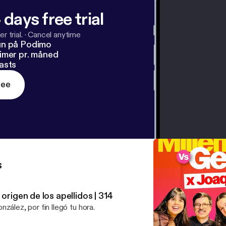
 days free trial
r trial.
·
Cancel anytime
un på Podimo
imer pr. måned
asts
ree
s
 origen de los apellidos | 314
nzález, por fin llegó tu hora.