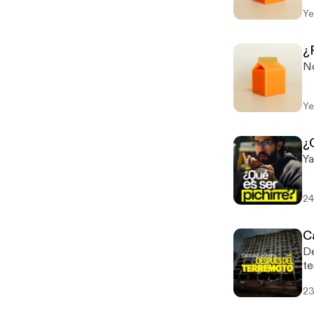
Ye
¿P
No
Ye
¿Q
Ya
24
C
De
te
23