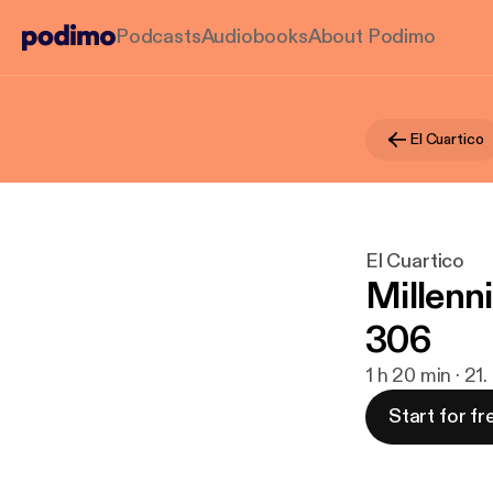
Podcasts
Audiobooks
About Podimo
El Cuartico
El Cuartico
Millenni
306
1 h 20 min · 21
Start for fr