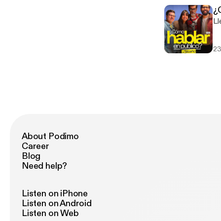
¿
Ll
23
About Podimo
Career
Blog
Need help?
Listen on iPhone
Listen on Android
Listen on Web