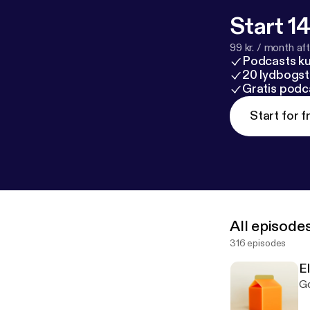
Start 14
99 kr. / month afte
Podcasts k
20 lydbogst
Gratis podc
Start for f
All episode
316 episodes
El
Go