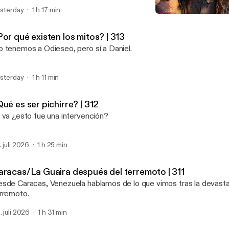
sterday
1 h 17 min
Millennials vs Gen Z con 
El Cuartico
or qué existen los mitos? | 313
 tenemos a Odieseo, pero sí a Daniel.
sterday
1 h 11 min
ué es ser pichirre? | 312
 va ¿esto fue una intervención?
. juli 2026
1 h 25 min
aracas/La Guaira después del terremoto | 311
sde Caracas, Venezuela hablamos de lo que vimos tras la devasta
rremoto.
. juli 2026
1 h 31 min