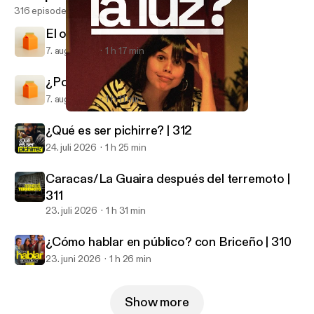
316 episodes
El origen de los apellidos | 314
7. aug. 2026
1 h 17 min
¿Por qué existen los mitos? | 313
7. aug. 2026
1 h 11 min
¿Por qué se va la luz? | 308
El Cuartico
¿Qué es ser pichirre? | 312
24. juli 2026
1 h 25 min
Caracas/La Guaira después del terremoto |
311
23. juli 2026
1 h 31 min
¿Cómo hablar en público? con Briceño | 310
23. juni 2026
1 h 26 min
Show more