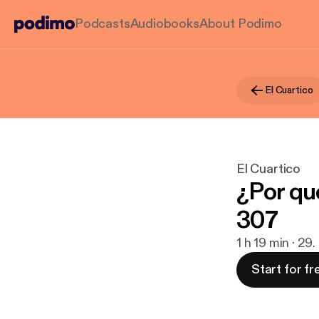
Podcasts
Audiobooks
About Podimo
El Cuartico
El Cuartico
¿Por qué
307
1 h 19 min · 29
Start for fr