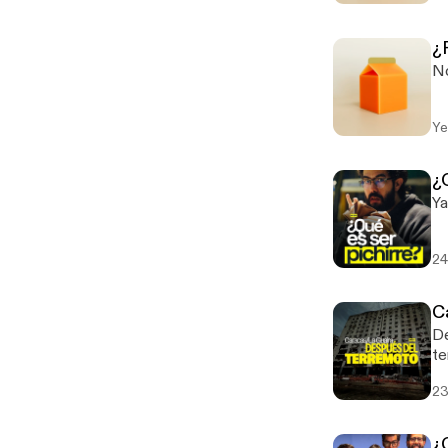
¿P
No
Ye
¿Q
Ya
24
C
De
te
23
¿