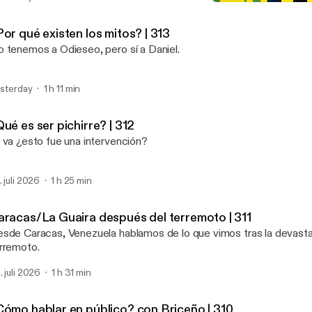
¿Por qué importan los árb
El Cuartico
or qué existen los mitos? | 313
 tenemos a Odieseo, pero sí a Daniel.
sterday
1 h 11 min
ué es ser pichirre? | 312
 va ¿esto fue una intervención?
. juli 2026
1 h 25 min
aracas/La Guaira después del terremoto | 311
sde Caracas, Venezuela hablamos de lo que vimos tras la devasta
rremoto.
. juli 2026
1 h 31 min
Cómo hablar en público? con Briceño | 310