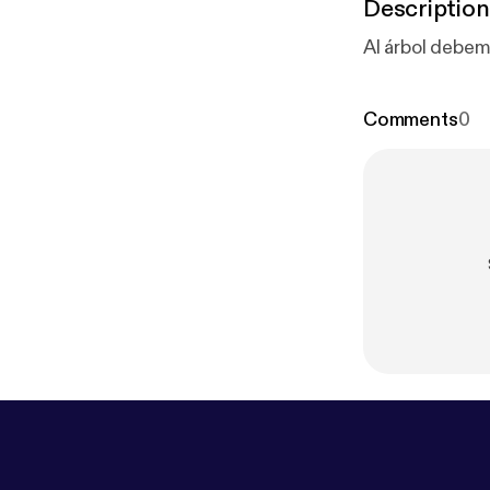
Description
Al árbol debemo
Comments
0