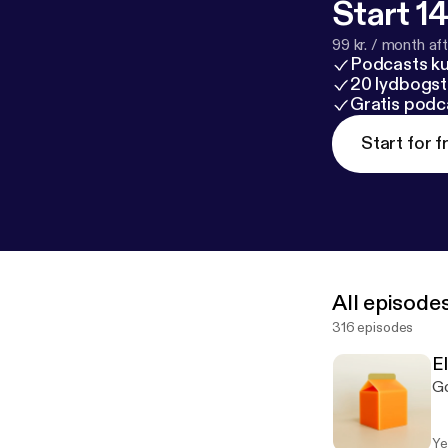
Start 14
99 kr. / month afte
Podcasts k
20 lydbogst
Gratis podc
Start for f
All episode
316 episodes
El
Go
Ye