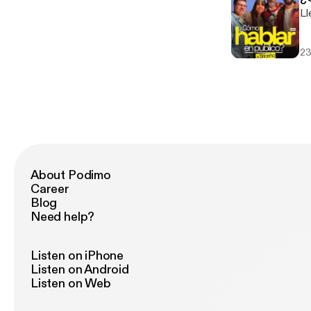
Ll
23
About Podimo
Career
Blog
Need help?
Listen on iPhone
Listen on Android
Listen on Web