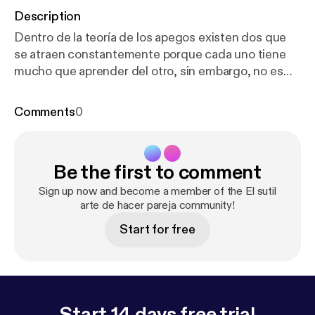
Description
Dentro de la teoría de los apegos existen dos que
se atraen constantemente porque cada uno tiene
mucho que aprender del otro, sin embargo, no es
fácil manejar esta dinámica si no hay conciencia de
los apegos de cada uno y no hay aceptación y
Comments
0
capacidad de comunicarse y hacer acuerdos. Sin
esta conciencia, esta combinación puede ser mortal
ya que ambos se activan mutuamente, pero
Be the first to comment
trabajándolo puede ser la mejor combinación.
Sign up now and become a member of the El sutil
arte de hacer pareja community!
Start for free
Start 14 days free trial