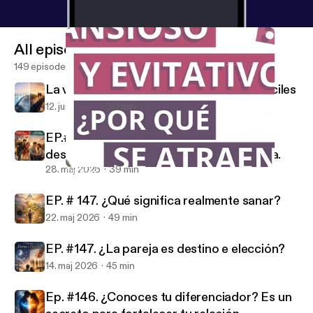
All episodes
149 episodes
La verdad incómoda de las relaciones fáciles
12. juni 2026
30 min
EP.#148. La diferencia entre enamorarse
desde la prisa o vincularse desde la calma.
28. maj 2026
39 min
Ep. #142. La danza entre el apego evitativo y el ansioso
El sutil arte de hacer pareja
EP. # 147. ¿Qué significa realmente sanar?
22. maj 2026
49 min
EP. #147. ¿La pareja es destino e elección?
14. maj 2026
45 min
Ep. #146. ¿Conoces tu diferenciador? Es un