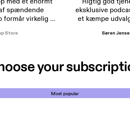
pp med et enormt
Rigtig god tje
 af spændende
eksklusive podca
formår virkelig at
et kæmpe udvalg
 der takler de lidt
lydbøger. Kan va
pp Store
Søren Jense
r. At der så også
ikke andet så 
 til en billig pris,
Dårligdommerne,
et min favorit app.
Hakkedrengene o
hoose your subscripti
Most popular