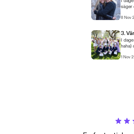
I dage
säger 
8 Nov 
3. Vä
I dage
haha) 
1 Nov 