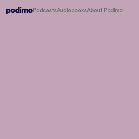
Podcasts
Audiobooks
About Podimo