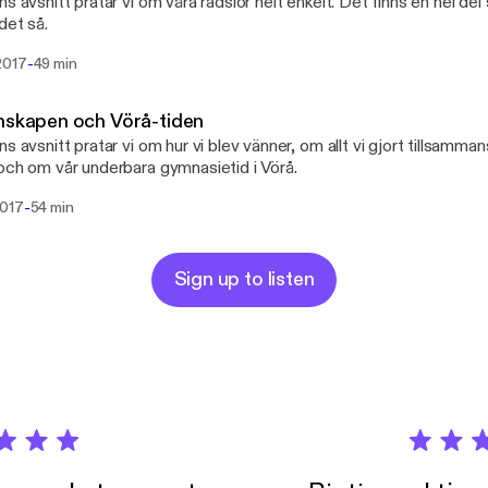
ns avsnitt pratar vi om våra rädslor helt enkelt. Det finns en hel d
det så.
-
2017
49 min
nskapen och Vörå-tiden
ns avsnitt pratar vi om hur vi blev vänner, om allt vi gjort tillsamman
och om vår underbara gymnasietid i Vörå.
-
2017
54 min
Sign up to listen