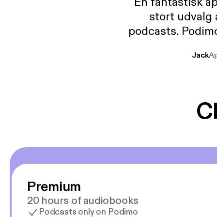
En fantastisk a
stort udvalg
podcasts. Podimo 
lave godt indhold,
Jack
A
mere svære emne
er lydbøger oveni
gør at det er blev
C
Premium
20 hours of audiobooks
Podcasts only on Podimo