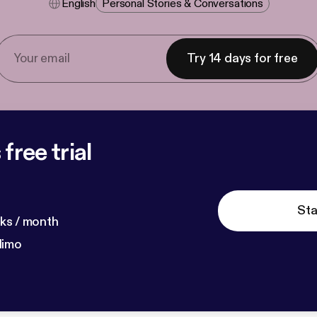
English
Personal Stories & Conversations
Try 14 days for free
free trial
Sta
ks / month
dimo