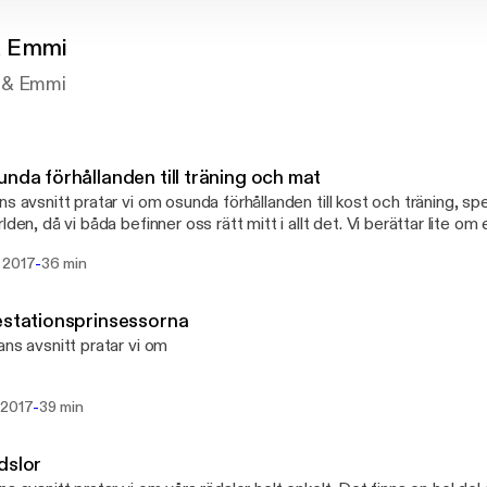
& Emmi
 & Emmi
unda förhållanden till träning och mat
ns avsnitt pratar vi om osunda förhållanden till kost och träning, spe
rlden, då vi båda befinner oss rätt mitt i allt det. Vi berättar lite o
kuterar allt från fixering vid träningsminuter till räknande av kalorier.
-
 2017
36 min
estationsprinsessorna
ans avsnitt pratar vi om
-
 2017
39 min
dslor