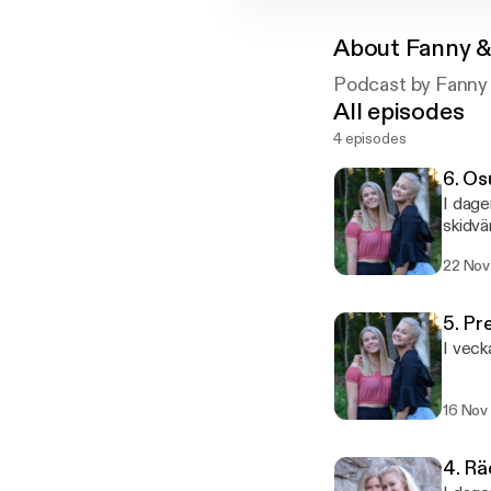
About
Fanny 
Podcast by Fanny
All episodes
4 episodes
6. Os
I dage
skidvä
och dis
22 Nov
5. Pr
I veck
16 Nov
4. Rä