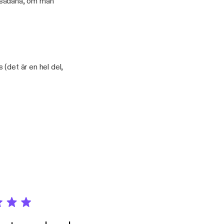
el sådana, om man
s (det är en hel del,