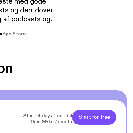
neste med gode
sts og derudover
 af podcasts og
rmt anbefales, om
n
App Store
udelukkende pga
 Klovn podcast,
g Han duo 😁 👍
on
Start 14 days free trial
Start for free
Then 99 kr. / month