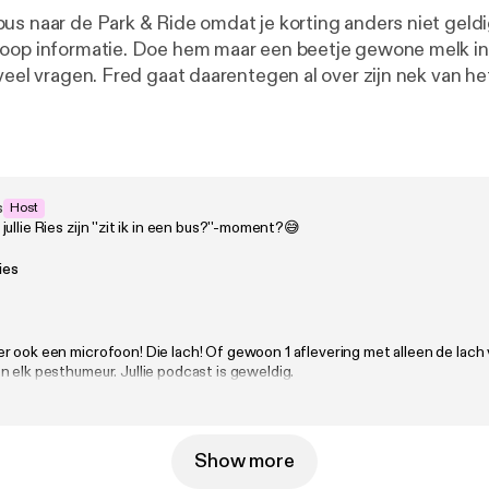
us naar de Park & Ride omdat je korting anders niet geldig
oop informatie. Doe hem maar een beetje gewone melk in 
 veel vragen. Fred gaat daarentegen al over zijn nek van h
een hoop informatie is? Erachter komen dat de partner van
vreemd gaat, daar kan je misschien maar beter je vingers n
il naar fredenries@tonnymedia.nl
s
Host
ullie Ries zijn ''zit ik in een bus?''-moment?😅
ies
r ook een microfoon! Die lach! Of gewoon 1 aflevering met alleen de lach 
 elk pesthumeur. Jullie podcast is geweldig.
Show more