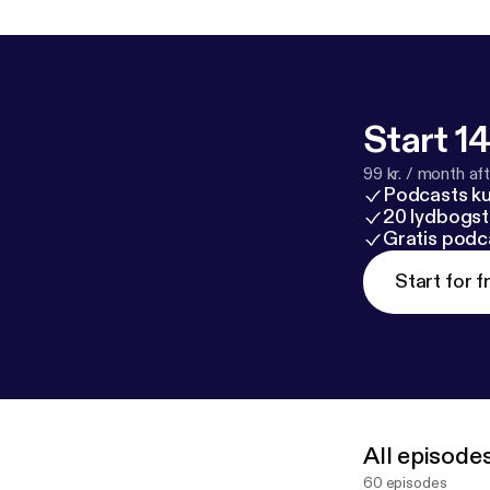
Start 14
99 kr. / month afte
Podcasts k
20 lydbogst
Gratis podc
Start for f
All episode
60 episodes