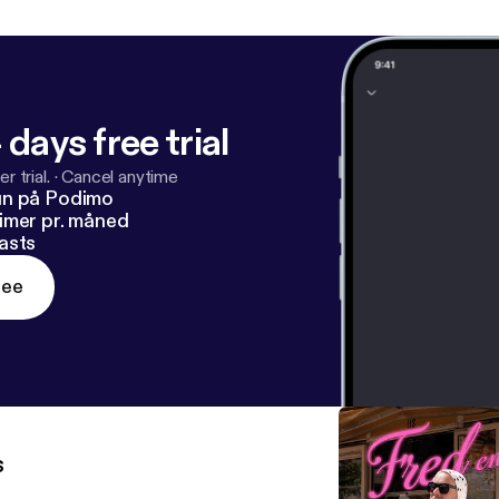
 days free trial
r trial.
·
Cancel anytime
un på Podimo
imer pr. måned
asts
ree
s