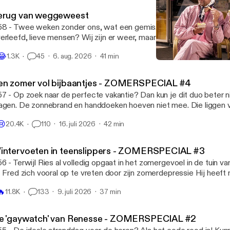
erug van weggeweest
8 - Twee weken zonder ons, wat een gemis. Hebben jullie het ee
erleefd, lieve mensen? Wij zijn er weer, maar we hebben Jopie no
et in de zon laten liggen. Verder zijn we geen spat veranderd: Ries 
😂
1.3K
45
6. aug. 2026
41 min
n de stok met de moedermaffia én Fred doet waar hij goed in is: ov
Zit ik in een bus?
nden. Máár we hebben ook iets nieuws: een heel bijzonder gastopt
Fred en Ries
r. 🎧 Geproduceerd door Tonny Media 💖 Volg ons op Instagram en
en zomer vol bijbaantjes - ZOMERSPECIAL #4
kTok: @fredenries 🪩 Mail naar fredenries@tonnymedia.nl
7 - Op zoek naar de perfecte vakantie? Dan kun je dit duo beter 
agen. De zonnebrand en handdoeken hoeven niet mee. Die liggen 
ch gewoon klaar bij je verblijf. En de kinderen? Die kun je misschie
😢
20.4K
110
16. juli 2026
42 min
gens anders afleveren. Een pretpark bijvoorbeeld. Ries had er vroe
er had om daarheen te gaan. Zelfs het vervalsen van zijn eigen cijferli
produceerd door Tonny Media 💖 Volg ons op Instagram en TikTok
intervoeten in teenslippers - ZOMERSPECIAL #3
il naar fredenries@tonnymedia.nl
6 - Terwijl Ries al volledig opgaat in het zomergevoel in de tuin van
t Fred zich vooral op te vreten door zijn zomerdepressie Hij heeft
e doodsaaie vakantieverhalen, de gedwongen gezelligheid en die a
🔥
11.8K
133
9. juli 2026
37 min
afhitte. Om het iets aangenamer te maken voor zichzelf heeft hij 
roep: ga NIET met wintervoeten in die slippers! En ga je met je m
pedicuurde voetjes op het terras zitten, let dan even op je volume
e 'gaywatch' van Renesse - ZOMERSPECIAL #2
t, is Ries een en al oor voor je hele levensverhaal. 🎧 Geproduceerd door Tonny