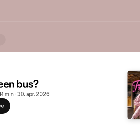
s
n een bus?
41 min · 30. apr. 2026
ee