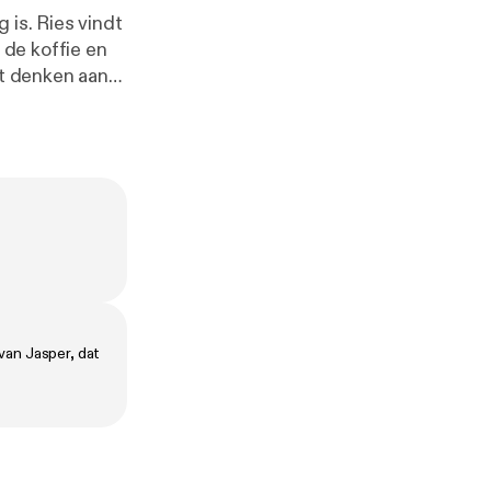
 is. Ries vindt
de koffie en
et denken aan
 iemand in je
iet aan
van Jasper, dat