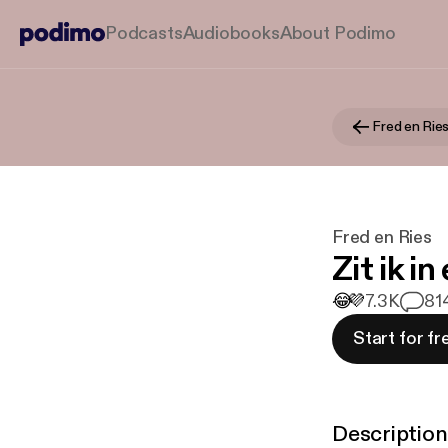
Podcasts
Audiobooks
About Podimo
Fred en Rie
Fred en Ries
Zit ik i
😂
💜
7.3K
81
Start for fr
Description