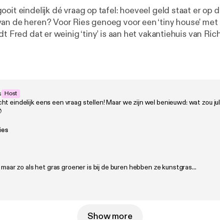
oit eindelijk dé vraag op tafel: hoeveel geld staat er op 
an de heren? Voor Ries genoeg voor een ‘tiny house’ met
dt Fred dat er weinig ‘tiny’ is aan het vakantiehuis van Ric
als een tiny house op iemands hoofd zag belanden, is ook 
estaat niet. Al helemaal niet als het aankomt op hun banks
oor Tonny Media 💖 Volg ons op Instagram, TikTok en Yo
es@tonnymedia.nl
s
Host
t eindelijk eens een vraag stellen! Maar we zijn wel benieuwd: wat zou jul

ies
jd maar zo als het gras groener is bij de buren hebben ze kunstgras...
Show more