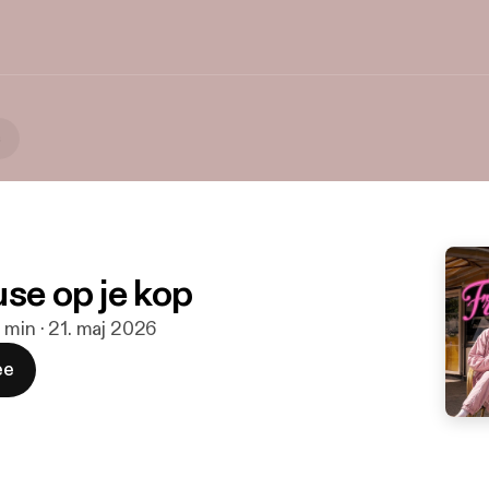
s
use op je kop
 min · 21. maj 2026
ee