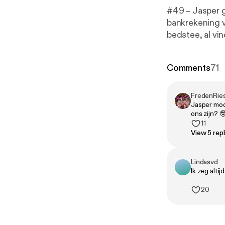
#49 – Jasper go
bankrekening v
bedstee, al vin
hij op de soci
bewezen: tiny b
Comments
71
Geproduceerd d
naar fredenri
FredenRie
Jasper moch
ons zijn? 
11
View 5 repl
Lindasvd
Ik zeg alti
20