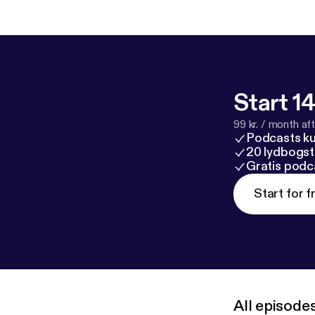
Start 14
99 kr. / month afte
Podcasts k
20 lydbogst
Gratis podc
Start for f
All episode