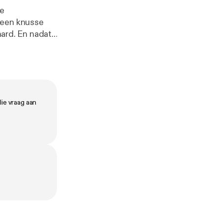
de
 een knusse
hard. En nadat
maar weer
aldo… 🎧
uTube. 🪩 Mail
lie vraag aan