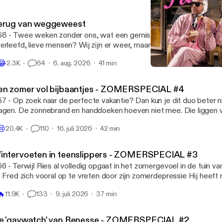
erug van weggeweest
8 - Twee weken zonder ons, wat een gemis. Hebben jullie het ee
erleefd, lieve mensen? Wij zijn er weer, maar we hebben Jopie no
et in de zon laten liggen. Verder zijn we geen spat veranderd: Ries 
😂
2.3K
64
6. aug. 2026
41 min
n de stok met de moedermaffia én Fred doet waar hij goed in is: ov
Tiny house op je kop
nden. Máár we hebben ook iets nieuws: een heel bijzonder gastopt
Fred en Ries
r. 🎧 Geproduceerd door Tonny Media 💖 Volg ons op Instagram en
en zomer vol bijbaantjes - ZOMERSPECIAL #4
kTok: @fredenries 🪩 Mail naar fredenries@tonnymedia.nl
7 - Op zoek naar de perfecte vakantie? Dan kun je dit duo beter 
agen. De zonnebrand en handdoeken hoeven niet mee. Die liggen 
ch gewoon klaar bij je verblijf. En de kinderen? Die kun je misschie
😢
20.4K
110
16. juli 2026
42 min
gens anders afleveren. Een pretpark bijvoorbeeld. Ries had er vroe
er had om daarheen te gaan. Zelfs het vervalsen van zijn eigen cijferli
produceerd door Tonny Media 💖 Volg ons op Instagram en TikTok
intervoeten in teenslippers - ZOMERSPECIAL #3
il naar fredenries@tonnymedia.nl
6 - Terwijl Ries al volledig opgaat in het zomergevoel in de tuin van
t Fred zich vooral op te vreten door zijn zomerdepressie Hij heeft
e doodsaaie vakantieverhalen, de gedwongen gezelligheid en die a
🔥
11.9K
133
9. juli 2026
37 min
afhitte. Om het iets aangenamer te maken voor zichzelf heeft hij 
roep: ga NIET met wintervoeten in die slippers! En ga je met je m
pedicuurde voetjes op het terras zitten, let dan even op je volume
e 'gaywatch' van Renesse - ZOMERSPECIAL #2