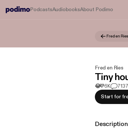
Podcasts
Audiobooks
About Podimo
Fred en Rie
Fred en Ries
Tiny ho
😂
💜
6K
71
37
Start for fr
Description