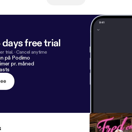
 days free trial
r trial.
·
Cancel anytime
un på Podimo
imer pr. måned
asts
ree
s