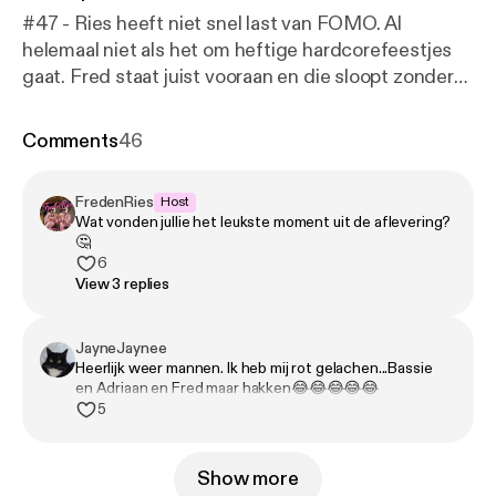
#47 - Ries heeft niet snel last van FOMO. Al
helemaal niet als het om heftige hardcorefeestjes
gaat. Fred staat juist vooraan en die sloopt zonder
schaamte de dansvloer. Voor Ries is dat opnieuw
bevestiging: hij lijkt inmiddels meer op een
Comments
46
hulpverlener dan op een vriend. Maar ja,
vriendschap is nu eenmaal geven en nemen. Alleen,
FredenRies
Host
waar ligt de grens? Een luisterend oor bieden:
Wat vonden jullie het leukste moment uit de aflevering?
prima. Maar de bak in voor de misdaden van je beste
🤔
vriend? Ons niet gezien! 🎧 Geproduceerd door
6
View 3 replies
Tonny Media 💖 Volg ons op Instagram, TikTok en
YouTube. 🪩 Mail naar fredenries@tonnymedia.nl
JayneJaynee
Heerlijk weer mannen. Ik heb mij rot gelachen...Bassie
en Adriaan en Fred maar hakken😂😂😂😂😂
5
Show more