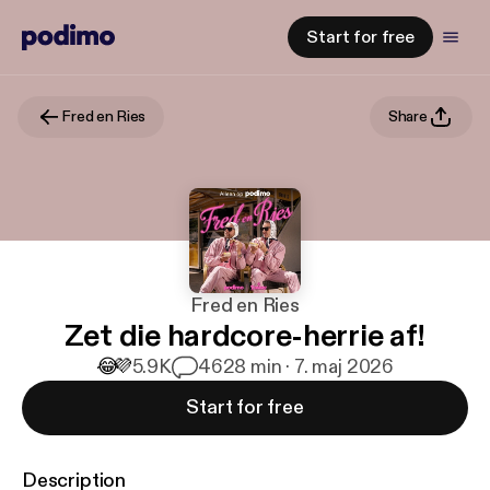
Start for free
Fred en Ries
Share
Fred en Ries
Zet die hardcore-herrie af!
😂
💜
5.9K
46
28 min · 7. maj 2026
Start for free
Description