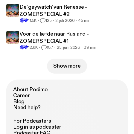
De 'gaywatch' van Renesse -
ZOMERSPECIAL #2
😂
💜
11.5K
125
2. juli 2026
45 min
Voor de liefde naar Rusland -
ZOMERSPECIAL #1
😂
💜
12.8K
187
25. juni 2026
39 min
Show more
About Podimo
Career
Blog
Need help?
For Podcasters
Log in as podcaster
Podcaster FAQ