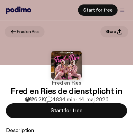
Start for free
Fred en Ries
Share
Fred en Ries
Fred en Ries de dienstplicht in
😂
💜
6.2K
48
34 min · 14. maj 2026
Start for free
Description