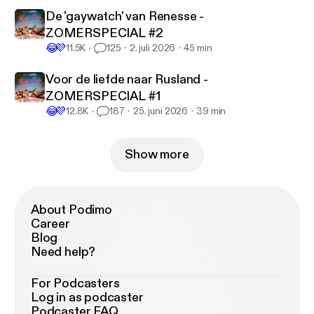
De 'gaywatch' van Renesse -
ZOMERSPECIAL #2
😂
💜
11.5K
125
2. juli 2026
45 min
Voor de liefde naar Rusland -
ZOMERSPECIAL #1
😂
💜
12.8K
187
25. juni 2026
39 min
Show more
About Podimo
Career
Blog
Need help?
For Podcasters
Log in as podcaster
Podcaster FAQ