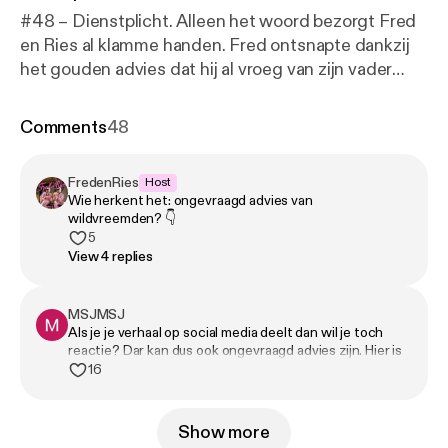
#48 – Dienstplicht. Alleen het woord bezorgt Fred
en Ries al klamme handen. Fred ontsnapte dankzij
het gouden advies dat hij al vroeg van zijn vader
kreeg: doe je vooral dom voor in het leven. Ries
moest iets creatiever te werk en schakelde zelfs de
Comments
48
fysio in om zijn ‘zwemvliezen’ voorgoed uit die
vreselijke legerkistjes te houden. Gelukkig kon hij de
FredenRies
Host
vrijgekomen tijd daarna nuttig besteden op een
Wie herkent het: ongevraagd advies van
theaterkamp in Parijs voor zielige, eenzame
wildvreemden? 👇
jongeren… 🎧 Geproduceerd door Tonny Media 💖
5
View 4 replies
Volg ons op Instagram, TikTok en YouTube. 🪩 Mail
naar fredenries@tonnymedia.nl
MSJMSJ
Als je je verhaal op social media deelt dan wil je toch
reactie? Dar kan dus ook ongevraagd advies zijn. Hier is
1 oplossing voor. Deel je shit gewoon niet.
16
Show more