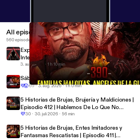
All episodes
560 episodes
Experiencias Paranormales
Intergeneracionales | Episodio 413 |
Hablemos De Lo Que No Existe
3. aug. 2026
1 h 10 min
Sábado de Sombras en Domingo
💜
😲
60
3. aug. 2026
1 h 0 min
Familias Malditas | Ángeles de la Guarda | Maldiciones Siniestr
HABLEMOS DE LO QUE NO EXISTE
5 Historias de Brujas, Brujería y Maldiciones |
Episodio 412 | Hablemos De Lo Que No
💜
Existe
30
30. juli 2026
56 min
5 Historias de Brujas, Entes Imitadores y
Fantasmas Rescatistas | Episodio 411 |