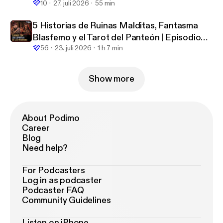
💜
Hablemos De Lo Que No Existe
10
27. juli 2026
55 min
5 Historias de Ruinas Malditas, Fantasma
Blasfemo y el Tarot del Panteón | Episodio
💜
410 | Hablemos De Lo Que No Existe
56
23. juli 2026
1 h 7 min
Show more
About Podimo
Career
Blog
Need help?
For Podcasters
Log in as podcaster
Podcaster FAQ
Community Guidelines
Listen on iPhone