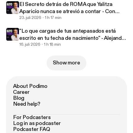
El Secreto detrás de ROMA que Yalitza
Aparicio nunca se atrevió a contar - Con
Nayo Escobar
23. juli 2026
1 h 17 min
"Lo que cargas de tus antepasados está
escrito en tu fecha de nacimiento" - Alejandro
Numerólogo
16. juli 2026
1 h 18 min
Show more
About Podimo
Career
Blog
Need help?
For Podcasters
Log in as podcaster
Podcaster FAQ