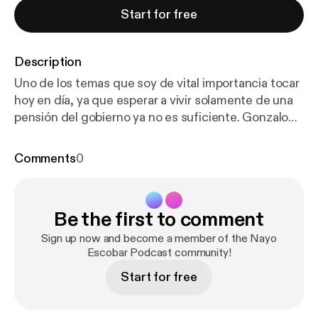
Start for free
Description
Uno de los temas que soy de vital importancia tocar
hoy en día, ya que esperar a vivir solamente de una
pensión del gobierno ya no es suficiente. Gonzalo
Moya, quien tuvo una carrera exitosa como alto
ejecutivo durante más de 40 años, nos cuenta la
Comments
0
historia de como entendió la diferencia entre ser un
Jubilado y un Jubiloso. Alguien que puede disfrutar
de su vida después de todos los años trabajados.
Be the first to comment
Tocamos desde los temas económicos, ¿cuando se
debe empezar a preparar tu salida del mundo
Sign up now and become a member of the Nayo
laboral? y los 4 Consejos que el tiene para preparar
Escobar Podcast community!
una jubilación exitosa. Ya que la jubilación no
Start for free
solamente es un tema económico sino emocional.
Learn more about your ad choices. Visit