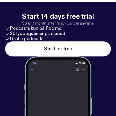
megaphone.fm/adchoices [
https://megaphone.fm/a
dchoices
]
Start 14 days free trial
99 kr. / month after trial.
·
Cancel anytime
Podcasts kun på Podimo
20 lydbogstimer pr. måned
Gratis podcasts
Start for free