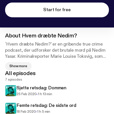
Start for free
About
Hvem dræbte Nedim?
'Hvem dræbte Nedim?' er en gribende true crime
podcast, der udforsker det brutale mord på Nedim
Yasar. Kriminalreporter Marie Louise Toksvig, som
også var Nedims ven, tager lytterne med på en
Show more
intens rejse gennem retssagen mod de tiltalte. Med
All episodes
sin personlige tilknytning til sagen og års erfaring
7 episodes
som reporter, giver Toksvig et unikt indblik i mordets
kompleksitet og de dybe spørgsmål, det rejser.
Sjette retsdag: Dommen
Sammen med journalist Kaare Svejstrup og gæster
-
25 Feb 2020
1 h 13 min
med kendskab til Nedim og bandemiljøet, afdækker
podcasten lag for lag af denne tragiske historie.
Femte retsdag: De sidste ord
'Hvem dræbte Nedim?' er ikke blot en fortælling om
-
18 Feb 2020
1 h 5 min