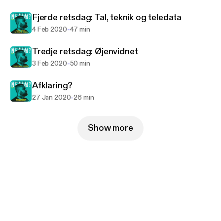
et mord, men en dybdegående udforskning af
Fjerde retsdag: Tal, teknik og teledata
venskab, tab og jagten på sandheden i skyggen af
organiseret kriminalitet.
-
4 Feb 2020
47 min
Tredje retsdag: Øjenvidnet
-
3 Feb 2020
50 min
Afklaring?
-
27 Jan 2020
26 min
Show more