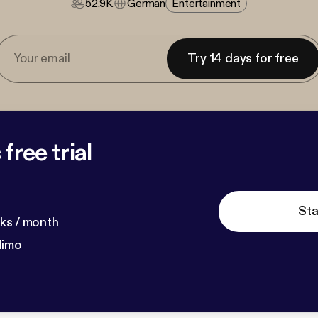
52.9K
German
Entertainment
Try 14 days for free
free trial
Sta
ks / month
dimo