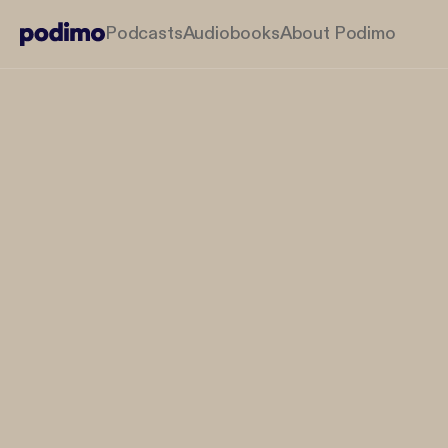
Podcasts
Audiobooks
About Podimo