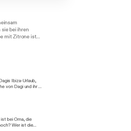
emeinsam
sie bei ihren
 mit Zitrone ist
. Ein richtiger
her Tipps,
.
agis Ibiza-Urlaub,
e von Dagi und ihr "I
recht bei der
eure
ine Folge, dann
chen abtauchen! 🍋
Business /
 ist bei Oma, die
ganizations/96842048-
 noch? Wer ist die
ation und Updates