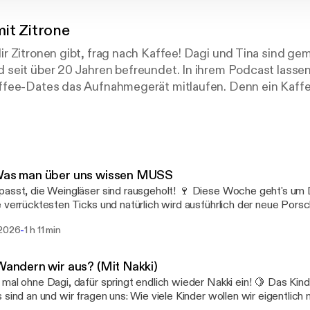
mit Zitrone
r Zitronen gibt, frag nach Kaffee! Dagi und Tina sind g
seit über 20 Jahren befreundet. In ihrem Podcast lassen 
fee-Dates das Aufnahmegerät mitlaufen. Denn ein Kaffee
mungsaufheller - genau wie der Podcast von Dagi und Tina
r witziger Geschichten, angeregter Diskussionen, nützlic
h und spannenden Gästen aus der Creator- und Promiwelt
 ist eine Show von arc.studio
 Was man über uns wissen MUSS
asst, die Weingläser sind rausgeholt! 🍷 Diese Woche geht's um D
ktung: partnerships@arc.studio
 verrücktesten Ticks und natürlich wird ausführlich der neue Porsch
t"-Moment besprochen. Apropos: Wer hatte eigentlich Mitsprache
-
 2026
1 h 11 min
swahl? 🫒🍸 Zum Schluss wird's wie immer kulinarisch: Was wäre 
lt: kaffeemitzitrone@arc.studio
smahlzeit? Schreibt's uns in die Kommentare! 👀 Und: Nur noch e
 für uns in die Sommerpause - hört rein, bevor wir für ein paar Wo
⁠Wandern wir aus? (Mit Nakki)
le Infos, Links & Rabatte von Kaffee mit Zitrone.
Zitrone ist ein Podcast von ⁠⁠⁠⁠⁠⁠⁠⁠⁠⁠⁠⁠⁠⁠⁠⁠⁠⁠⁠⁠⁠⁠⁠⁠⁠arc.studio⁠⁠⁠⁠⁠⁠⁠⁠⁠⁠⁠⁠⁠⁠⁠⁠⁠⁠⁠⁠⁠⁠⁠⁠⁠ [kaffemitzitrone@arc.studio]. 
mal ohne Dagi, dafür springt endlich wieder Nakki ein! 🍋 Das Kind
ktung: ⁠⁠⁠partnerships@arc.studio⁠⁠⁠ [https://cms.megaphone.fm/or
 sind an und wir fragen uns: Wie viele Kinder wollen wir eigentlich
Zitrone auch auf Instagram und TikTok, um weitere Inspir
ee-b1c6-6f3ced208713/podcasts/partnerships@arc.studio] Presse / PR &