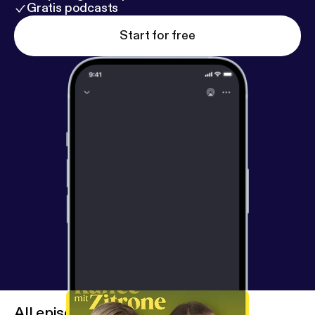
Gratis podcasts
[kaffemitzitrone@arc.studio] ⁠⁠⁠⁠⁠⁠⁠⁠⁠⁠⁠⁠⁠⁠⁠⁠⁠⁠⁠⁠⁠⁠Hier⁠⁠⁠⁠⁠⁠⁠⁠⁠⁠⁠⁠⁠⁠⁠⁠⁠⁠⁠⁠⁠⁠ [
https://linktr.ee/ka
ffeemitzitrone_podcast
] findest Du alle Infos, Links
Start for free
& Rabatte zum Podcast. Folge Kaffee mit Zitrone
auf ⁠⁠⁠⁠⁠⁠⁠⁠⁠⁠⁠⁠⁠⁠⁠⁠⁠⁠⁠⁠⁠⁠⁠⁠TikTok⁠⁠⁠⁠⁠⁠⁠⁠⁠⁠⁠⁠⁠⁠⁠⁠⁠⁠⁠⁠⁠⁠⁠⁠ [
https://www.tiktok.com/@kaffeemitzitron
e_podcast?lang=de-DE
] und ⁠⁠⁠⁠⁠⁠⁠⁠⁠⁠⁠⁠⁠⁠⁠⁠⁠⁠⁠⁠⁠⁠⁠⁠Instagram⁠⁠⁠⁠⁠⁠⁠⁠⁠⁠⁠⁠⁠⁠⁠⁠⁠⁠⁠⁠⁠⁠⁠⁠ [
https://ww
w.instagram.com/kaffeemitzitrone/?hl=de
], um
weitere Updates zu erhalten. Learn more about your
ad choices. Visit megaphone.fm/adchoices [
https://
megaphone.fm/adchoices
]
All episodes