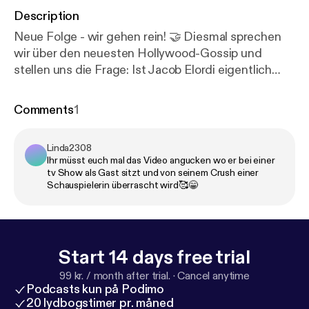
Description
Neue Folge - wir gehen rein! 🤝 Diesmal sprechen
wir über den neuesten Hollywood-Gossip und
stellen uns die Frage: Ist Jacob Elordi eigentlich
bissi zickig? 🙈 Dabei landen wir schnell bei einem
viel größeren Thema: Stecken wir Menschen zu
Comments
1
schnell in Schubladen? Außerdem geht’s um
Selbstgespräche, Doomscrolling und warum Ruhe
Linda2308
manchmal wirklich Gold wert ist. ✨ Schaut gerne
Ihr müsst euch mal das Video angucken wo er bei einer
auf TikTok vorbei! tiktok.com/@littlemoonsmochi [
ht
tv Show als Gast sitzt und von seinem Crush einer
tp://tiktok.com/@littlemoonsmochi
] Kaffee mit
Schauspielerin überrascht wird🥰😁
Zitrone ist ein Podcast von ⁠⁠⁠⁠⁠⁠⁠⁠⁠⁠⁠⁠⁠⁠⁠⁠⁠⁠⁠⁠⁠⁠⁠⁠arc.studio⁠⁠⁠⁠⁠⁠⁠⁠⁠⁠⁠⁠⁠⁠⁠⁠⁠⁠⁠⁠⁠⁠⁠⁠
[kaffemitzitrone@arc.studio]. Business /
Vermarktung: ⁠⁠partnerships@arc.studio⁠⁠ [
https://cms.
megaphone.fm/organizations/96842048-5307-11e
Start 14 days free trial
e-b1c6-6f3ced208713/podcasts/partnerships@arc.
99 kr. / month after trial.
·
Cancel anytime
studio
] Presse / PR &
Podcasts kun på Podimo
Inhalt: ⁠⁠kaffeemitzitrone@arc.studio⁠⁠
20 lydbogstimer pr. måned