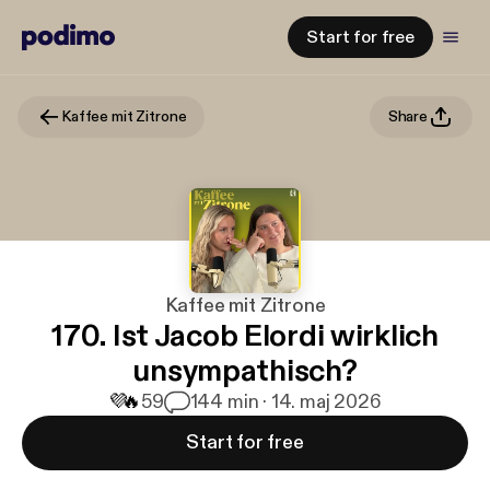
Start for free
Kaffee mit Zitrone
Share
Kaffee mit Zitrone
170. Ist Jacob Elordi wirklich
unsympathisch?
💜
🔥
59
1
44 min · 14. maj 2026
Start for free