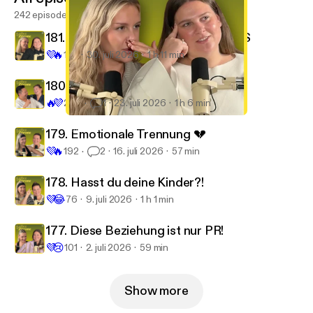
242 episodes
181. Was man über uns wissen MUSS
💜
🔥
144
30. juli 2026
1 h 11 min
180. ⁠Wandern wir aus? (Mit Nakki)
🔥
💜
290
1
23. juli 2026
1 h 6 min
170. Ist Jacob Elordi wirklich unsympathisch?
Kaffee mit Zitrone
179. Emotionale Trennung 💔
💜
🔥
192
2
16. juli 2026
57 min
178. ⁠Hasst du deine Kinder?!
💜
😂
76
9. juli 2026
1 h 1 min
177. Diese Beziehung ist nur PR!
💜
😢
101
2. juli 2026
59 min
Show more