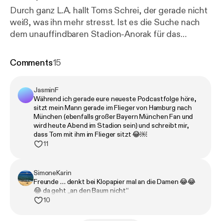
Durch ganz L.A. hallt Toms Schrei, der gerade nicht
weiß, was ihn mehr stresst. Ist es die Suche nach
dem unauffindbaren Stadion-Anorak für das
Rückspiel gegen PSG, das ständige Zupfen der
wachsenden Mähne in der Schulterregion, oder das
Comments
15
Leben seines Bruders im Saus und Braus? Wobei
Saus für Bills Prollkarre steht, mit der er sowohl
JasminF
Newtons Gesetze als auch die Side Eyes der
Während ich gerade eure neueste Podcastfolge höre,
bräsigen Nachbarschaft ignoriert, und Braus für
sitzt mein Mann gerade im Flieger von Hamburg nach
Freundin Sarah, deren Anwesenheit dem gestrigen
München (ebenfalls großer Bayern München Fan und
wird heute Abend im Stadion sein) und schreibt mir,
Abend zusätzlich zu ein paar unlöschbaren
dass Tom mit ihm im Flieger sitzt 😂￼
Nacktfotos auch noch einen ordentlichen Hung-
11
Over entlockte. Zum Glück hat Daniel schon für
Drinks gesorgt. Cheers, ihr Mäuse! Alle weiteren
SimoneKarin
Infos rund um den Podcast, Updates und
Freunde … denkt bei Klopapier mal an die Damen 😂😂
Werbepartner findet ihr hier:
https://www.instagram.
😂 da geht „an den Baum nicht“
com/kaulitzhills.podcast/
[
https://www.instagram.c
10
om/kaulitzhills.podcast/
] Learn more about your ad