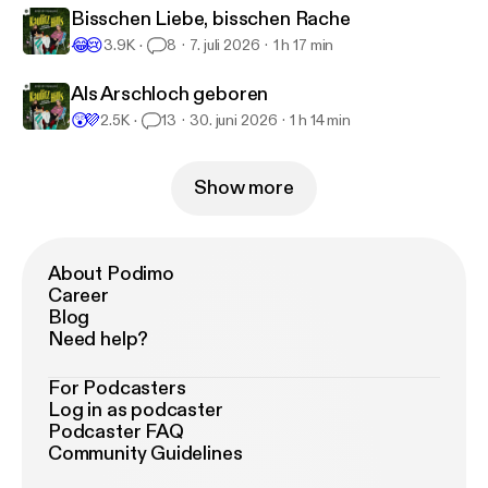
Bisschen Liebe, bisschen Rache
😂
😢
3.9K
8
7. juli 2026
1 h 17 min
Als Arschloch geboren
😲
💜
2.5K
13
30. juni 2026
1 h 14 min
Show more
About Podimo
Career
Blog
Need help?
For Podcasters
Log in as podcaster
Podcaster FAQ
Community Guidelines