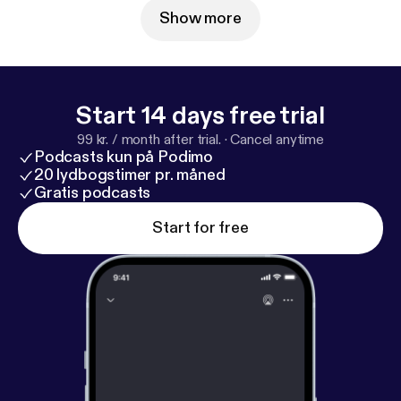
choices. Visit podcastchoices.com/adchoices [
http
Show more
s://podcastchoices.com/adchoices
]
Start 14 days free trial
99 kr. / month after trial.
·
Cancel anytime
Podcasts kun på Podimo
20 lydbogstimer pr. måned
Gratis podcasts
Start for free