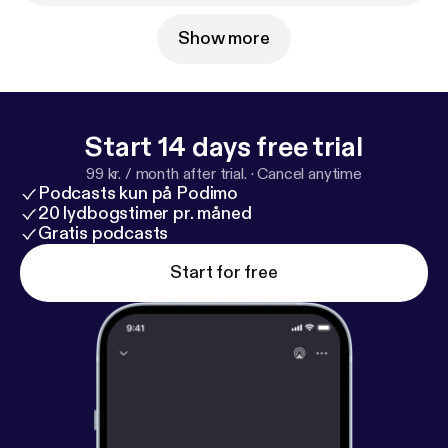
om/kaulitzhills.podcast/
] Learn more about your ad
choices. Visit podcastchoices.com/adchoices [
http
Show more
s://podcastchoices.com/adchoices
]
Start 14 days free trial
99 kr. / month after trial.
·
Cancel anytime
Podcasts kun på Podimo
20 lydbogstimer pr. måned
Gratis podcasts
Start for free