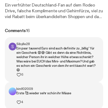
Ein verfrühter Deutschland-Fan auf dem Rodeo
Drive, falsche Komplimente und Gehirnfürze, viel zu
viel Rabatt beim überkandidelten Shoppen und das
tägliche Champagner Work-Out für den Sommer-
Bizeps - that’s krass! Trotz aller Leidenschaft für
Comments
16
den Beruf erholen sich Bill & Tom von so einer
Woche genauso wenig bei privaten Ständchen im
Sibylle28
Freundeskreis, wie Starköche am Herd oder
Ein paar tausend Euro sind auch definitiv zu „billig“ für
Comedians beim Witzeerzählen. Stattdessen
ein Geschenk 😧😅 Gibt es denn da eine Richtlinie,
schlüpfen sie in ihre Magdeburger Jogger,
welcher Person ihr in welcher Höhe etwas schenkt?
Was wäre bei EUCH das Mini- und Maximum? Und gab
bestellen à la Miranda zu oft das Gleiche beim
es schon ein Geschenk von dem ihr enttäuscht wart?
selben Lieferdienst und essen die diagonal
😄
geschnittenen Käsetoasts mit Ketchup aus ihrer
6
Kindheit als Longevity-Maßnahme. Von wegen
Kontrollverlust … - Cheers, ihr Mäuse! Alle weiteren
bini102009
Infos rund um den Podcast, Updates und
Erste 🥰 wieder sehr schön ihr Mäuse
Werbepartner findet ihr hier:
https://www.instagram.
4
com/kaulitzhills.podcast/
[
https://www.instagram.c