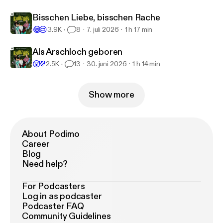
Bisschen Liebe, bisschen Rache
😂
😢
3.9K
8
7. juli 2026
1 h 17 min
Als Arschloch geboren
😲
💜
2.5K
13
30. juni 2026
1 h 14 min
Show more
About Podimo
Career
Blog
Need help?
For Podcasters
Log in as podcaster
Podcaster FAQ
Community Guidelines