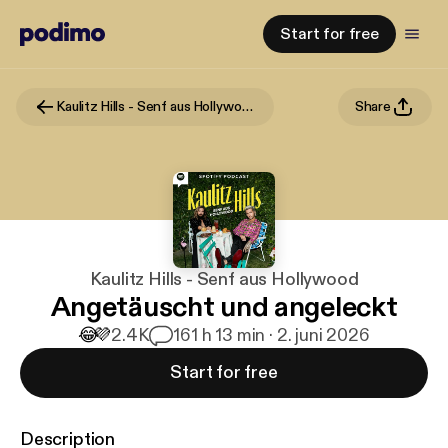
Start for free
Kaulitz Hills - Senf aus Hollywood
Share
Kaulitz Hills - Senf aus Hollywood
Angetäuscht und angeleckt
😂
💜
2.4K
16
1 h 13 min · 2. juni 2026
Start for free
Description