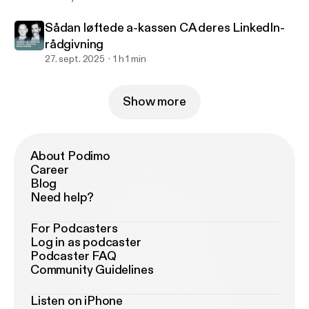
Sådan løftede a-kassen CA deres LinkedIn-
rådgivning
27. sept. 2025
1 h 1 min
Show more
About Podimo
Career
Blog
Need help?
For Podcasters
Log in as podcaster
Podcaster FAQ
Community Guidelines
Listen on iPhone