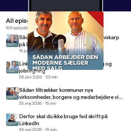
All episodes
106 episodes
Sådan gør du din konsulentprofil knivskarp
på LinkedIn
14. juli 2026
1 h 5 min
LinkedIn-myter, AI, algoritmehustling og
jobsøgning
Sådan arbejder den moderne sælger med salg
Social Selling Radio
26. juni 2026
53 min
Sådan tiltrækker kommuner nye
virksomheder, borgere og medarbejdere via
LinkedIn
25. maj 2026
15 min
Derfor skal du ikke bruge fed skrift på
LinkedIn
24. maj 2026
16 min