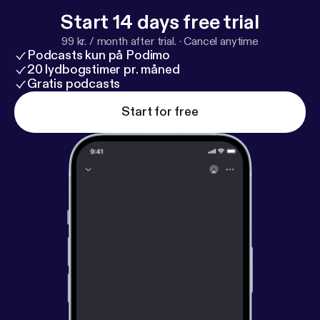
med et social selling-projekt bedst muligt på, til at
Start 14 days free trial
styre og udrulle projektet med størst muligt kraft og
99 kr. / month after trial.
·
Cancel anytime
effekt.
Podcasts kun på Podimo
20 lydbogstimer pr. måned
Gratis podcasts
Start for free