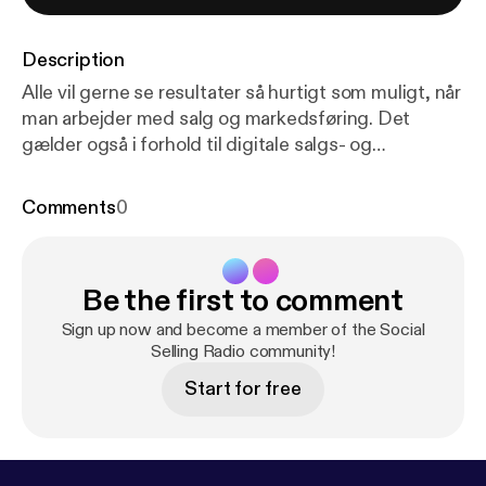
Description
Alle vil gerne se resultater så hurtigt som muligt, når
man arbejder med salg og markedsføring. Det
gælder også i forhold til digitale salgs- og
markedsføringsindsatser som social selling.
Imidlertid er det ikke kun lutter lagkage at
Comments
0
indarbejde nye processer og indsatser i den måde,
vi som virksomhed vil påvirke vores kunder på.
Faktisk er det rigtig hårdt arbejde, og der er efter
Be the first to comment
vores mening ni bestemte fælder, som man skal
være ekstra opmærksom på. Derfor har vi lavet en
Sign up now and become a member of the Social
podcast-episode med det formål at hjælpe social
Selling Radio community!
media managers, marketing managers,
Start for free
marketingchefer og -direktører, salgschefer og -
direktører med at tackle disse fælder, og gennem
en række forskellige tiltag helt at undgå disse
fælder. Sigtet er således, at klæde dig, der arbejder