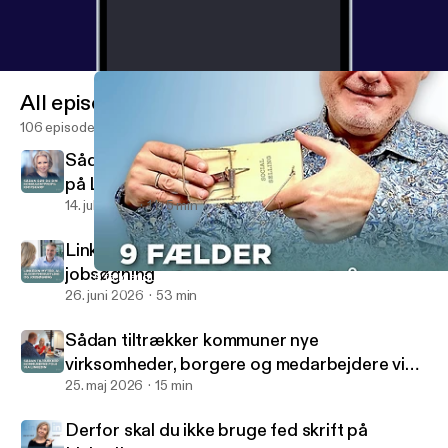
All episodes
106 episodes
Sådan gør du din konsulentprofil knivskarp
på LinkedIn
14. juli 2026
1 h 5 min
LinkedIn-myter, AI, algoritmehustling og
jobsøgning
9 fælder du skal undgå i social selling – og hvad du skal gøre i 
Social Selling Radio
26. juni 2026
53 min
Sådan tiltrækker kommuner nye
virksomheder, borgere og medarbejdere via
LinkedIn
25. maj 2026
15 min
Derfor skal du ikke bruge fed skrift på