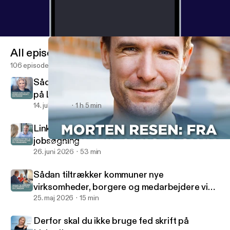
All episodes
106 episodes
Sådan gør du din konsulentprofil knivskarp
på LinkedIn
14. juli 2026
1 h 5 min
LinkedIn-myter, AI, algoritmehustling og
jobsøgning
Morten Resen: Fra nul til 1 million podcast downloads på 15 mån
Social Selling Radio
26. juni 2026
53 min
Sådan tiltrækker kommuner nye
virksomheder, borgere og medarbejdere via
LinkedIn
25. maj 2026
15 min
Derfor skal du ikke bruge fed skrift på