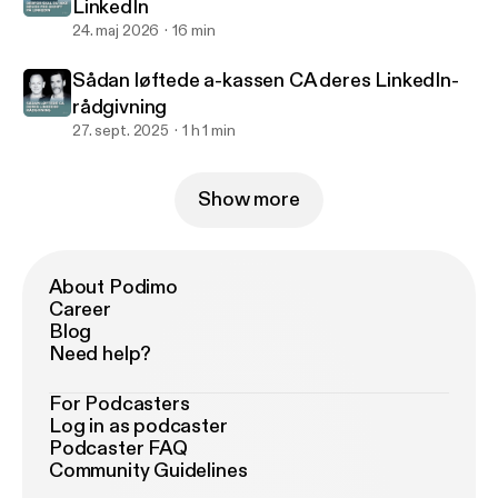
LinkedIn
24. maj 2026
16 min
Sådan løftede a-kassen CA deres LinkedIn-
rådgivning
27. sept. 2025
1 h 1 min
Show more
About Podimo
Career
Blog
Need help?
For Podcasters
Log in as podcaster
Podcaster FAQ
Community Guidelines