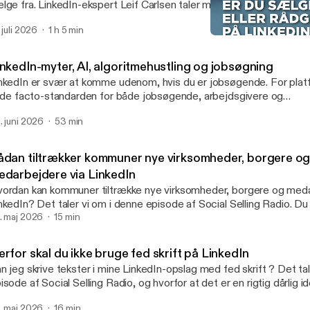
lge fra. LinkedIn-ekspert Leif Carlsen taler med Majbritt Lund o
ique Selling Proposition, superpower, prissætning og LinkedIn. Du 
. juli 2026
1 h 5 min
l at skærpe din position, tydeliggøre din værdi og gøre både din kon
Er du Sælger Helge eller r
n synlighed til en aktiv del af salgsarbejdet.
Social Selling Radio
inkedIn-myter, AI, algoritmehustling og jobsøgning
nkedIn er svær at komme udenom, hvis du er jobsøgende. For plat
l de facto-standarden for både jobsøgende, arbejdsgivere og
krutteringsvirksomheder. Men LinkedIn er også stedet, hvor virkel
. juni 2026
53 min
goritmen i håbet om at finde "den hemmelige opskrift", der kan hj
 viralt eller gøre det nemmere at finde og søge jobs. LinkedIn hold
t til kroppen, og der opstår derfor hurtigt myter, halve sandheder 
ådan tiltrækker kommuner nye virksomheder, borgere o
orier om, hvad der virker. Hvad der er op og ned i denne sammenhæ
edarbejdere via LinkedIn
nkedIn-ekspert Leif Carlsen fra Social Selling Company og Sami Ak
ordan kan kommuner tiltrække nye virksomheder, borgere og meda
bSherpa om i denne podcastepisode.
nkedIn? Det taler vi om i denne episode af Social Selling Radio. Du 
dsigt i, hvordan kommunerne kan bruge LinkedIn til at markedsføre
. maj 2026
15 min
mmunen og kommunikere om de muligheder og tilbud, de har at ti
rksomhederne, borgerne og medarbejderne.
rfor skal du ikke bruge fed skrift på LinkedIn
n jeg skrive tekster i mine LinkedIn-opslag med fed skrift ? Det ta
isode af Social Selling Radio, og hvorfor at det er en rigtig dårlig id
mmer også ind på, hvad du kan gøre i stedet.
. maj 2026
16 min