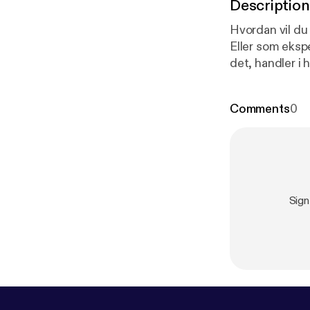
Description
Hvordan vil d
Eller som eksp
det, handler i 
LinkedIn.
Comments
0
Sign