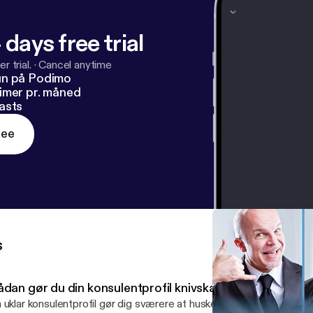
 days free trial
r trial.
·
Cancel anytime
un på Podimo
imer pr. måned
asts
ree
s
ådan gør du din konsulentprofil knivskarp på LinkedIn
 uklar konsulentprofil gør dig sværere at huske, sværere at anbefal