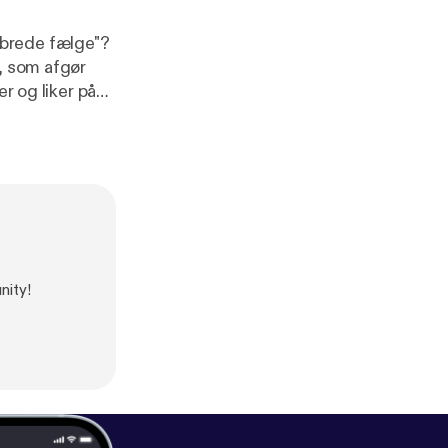
 brede fælge"?
, som afgør
r og liker på
nity!