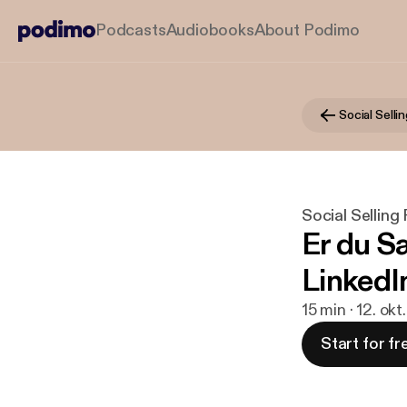
Podcasts
Audiobooks
About Podimo
Social Selli
Social Selling
Er du Sæ
LinkedI
15 min · 12. okt
Start for fr