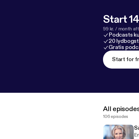
Start 14
99 kr. / month afte
Podcasts k
20 lydbogst
Gratis podc
Start for f
All episode
106 episodes
S
En