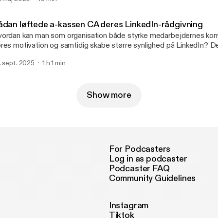
ådan løftede a-kassen CA deres LinkedIn-rådgivning
ordan kan man som organisation både styrke medarbejdernes ko
res motivation og samtidig skabe større synlighed på LinkedIn? D
gave, som a-kassen CA stod med. Løsningen blev et employee ad
. sept. 2025
1 h 1 min
or karriererådgiverne fik mulighed for, på frivillig basis, at blive kl
l at bruge LinkedIn aktivt. I denne udgave af Social Selling Radio de
vnkilde Møller og John Brøndum fra CA ud af deres erfaringer og
ployee advocacy-forløbet.
Show more
For Podcasters
Log in as podcaster
Podcaster FAQ
Community Guidelines
Instagram
Tiktok