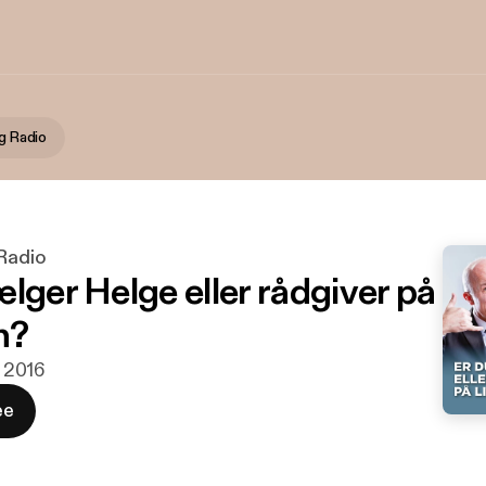
ng Radio
 Radio
lger Helge eller rådgiver på
n?
. 2016
ee