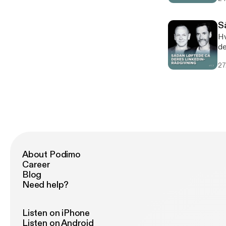
S
Hv
de
op
27
hv
ti
Ra
em
About Podimo
Career
Blog
Need help?
Listen on iPhone
Listen on Android