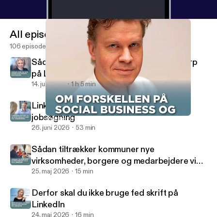
All episodes
106 episodes
Sådan gør du din konsulentprofil knivskarp
på LinkedIn
14. juli 2026
1 h 5 min
LinkedIn-myter, AI, algoritmehustling og
jobsøgning
Hvad er forskellen på social business og social selling?
Social Selling Radio
26. juni 2026
53 min
Sådan tiltrækker kommuner nye
virksomheder, borgere og medarbejdere via
LinkedIn
25. maj 2026
15 min
Derfor skal du ikke bruge fed skrift på
LinkedIn
24. maj 2026
16 min