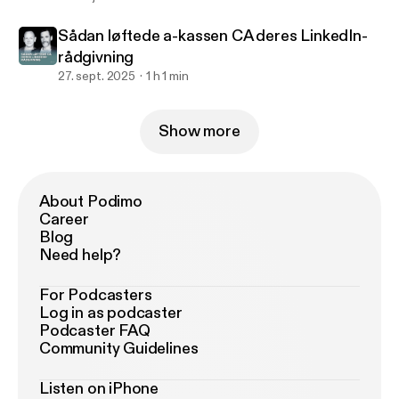
Sådan løftede a-kassen CA deres LinkedIn-
rådgivning
27. sept. 2025
1 h 1 min
Show more
About Podimo
Career
Blog
Need help?
For Podcasters
Log in as podcaster
Podcaster FAQ
Community Guidelines
Listen on iPhone