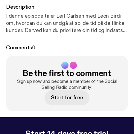
Description
I denne episode taler Leif Carlsen med Leon Birdi
om, hvordan du kan undgå at spilde tid på de flinke
kunder. Derved kan du prioritere din tid og indsatser
på de kunder, der både har et aktuelt behov, og som
er i stand til at træffe beslutninger.
Comments
0
Be the first to comment
Sign up now and become a member of the Social
Selling Radio community!
Start for free
Start 14 days free trial