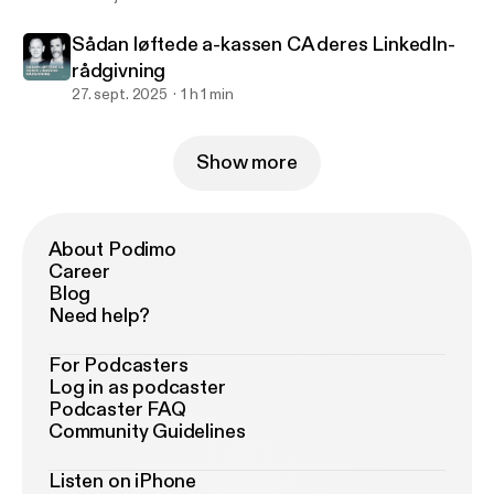
Sådan løftede a-kassen CA deres LinkedIn-
rådgivning
27. sept. 2025
1 h 1 min
Show more
About Podimo
Career
Blog
Need help?
For Podcasters
Log in as podcaster
Podcaster FAQ
Community Guidelines
Listen on iPhone