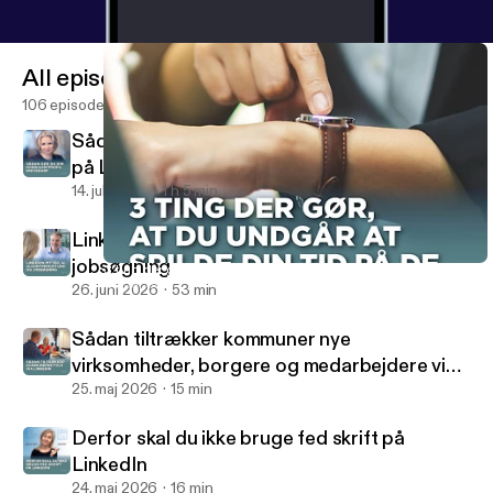
All episodes
106 episodes
Sådan gør du din konsulentprofil knivskarp
på LinkedIn
14. juli 2026
1 h 5 min
LinkedIn-myter, AI, algoritmehustling og
jobsøgning
3 ting der gør, at du undgår at spilde din tid på de flinke kunder
Social Selling Radio
26. juni 2026
53 min
Sådan tiltrækker kommuner nye
virksomheder, borgere og medarbejdere via
LinkedIn
25. maj 2026
15 min
Derfor skal du ikke bruge fed skrift på
LinkedIn
24. maj 2026
16 min