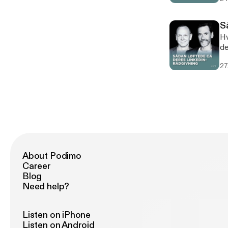
S
Hv
de
op
27
hv
ti
Ra
em
About Podimo
Career
Blog
Need help?
Listen on iPhone
Listen on Android