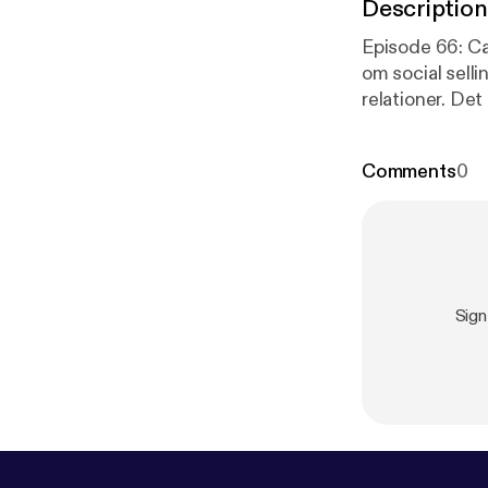
Description
Episode 66: Ca
om social sell
relationer. De
Comments
0
Sign