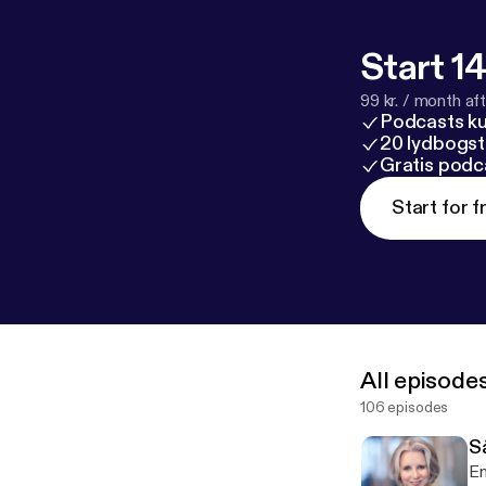
Start 14
99 kr. / month afte
Podcasts k
20 lydbogst
Gratis podc
Start for f
All episode
106 episodes
S
En