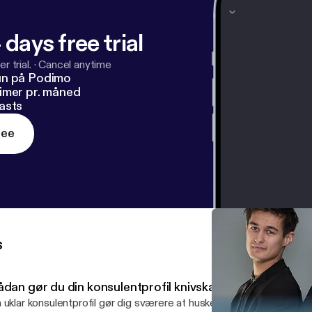
 days free trial
r trial.
·
Cancel anytime
un på Podimo
imer pr. måned
asts
ree
s
ådan gør du din konsulentprofil knivskarp på LinkedIn
 uklar konsulentprofil gør dig sværere at huske, sværere at anbefal