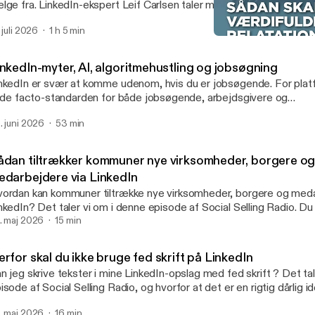
lge fra. LinkedIn-ekspert Leif Carlsen taler med Majbritt Lund o
ique Selling Proposition, superpower, prissætning og LinkedIn. Du 
. juli 2026
1 h 5 min
l at skærpe din position, tydeliggøre din værdi og gøre både din kon
Sådan skaber du værdifuld
n synlighed til en aktiv del af salgsarbejdet.
Social Selling Radio
inkedIn-myter, AI, algoritmehustling og jobsøgning
nkedIn er svær at komme udenom, hvis du er jobsøgende. For plat
l de facto-standarden for både jobsøgende, arbejdsgivere og
krutteringsvirksomheder. Men LinkedIn er også stedet, hvor virkel
. juni 2026
53 min
goritmen i håbet om at finde "den hemmelige opskrift", der kan hj
 viralt eller gøre det nemmere at finde og søge jobs. LinkedIn hold
t til kroppen, og der opstår derfor hurtigt myter, halve sandheder 
ådan tiltrækker kommuner nye virksomheder, borgere o
orier om, hvad der virker. Hvad der er op og ned i denne sammenhæ
edarbejdere via LinkedIn
nkedIn-ekspert Leif Carlsen fra Social Selling Company og Sami Ak
ordan kan kommuner tiltrække nye virksomheder, borgere og meda
bSherpa om i denne podcastepisode.
nkedIn? Det taler vi om i denne episode af Social Selling Radio. Du 
dsigt i, hvordan kommunerne kan bruge LinkedIn til at markedsføre
. maj 2026
15 min
mmunen og kommunikere om de muligheder og tilbud, de har at ti
rksomhederne, borgerne og medarbejderne.
rfor skal du ikke bruge fed skrift på LinkedIn
n jeg skrive tekster i mine LinkedIn-opslag med fed skrift ? Det ta
isode af Social Selling Radio, og hvorfor at det er en rigtig dårlig id
mmer også ind på, hvad du kan gøre i stedet.
. maj 2026
16 min