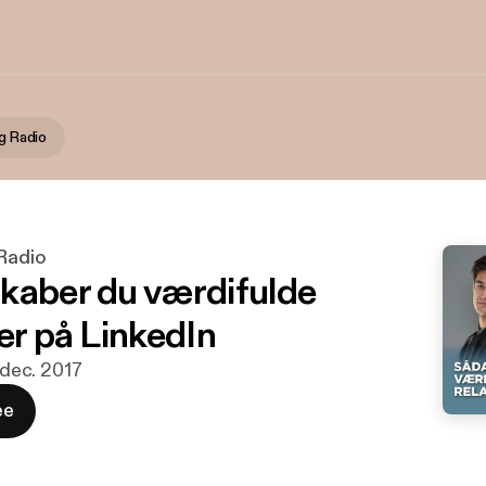
ng Radio
 Radio
kaber du værdifulde
er på LinkedIn
. dec. 2017
ee