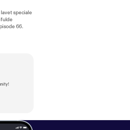
lavet speciale
ifulde
episode 66.
nity!