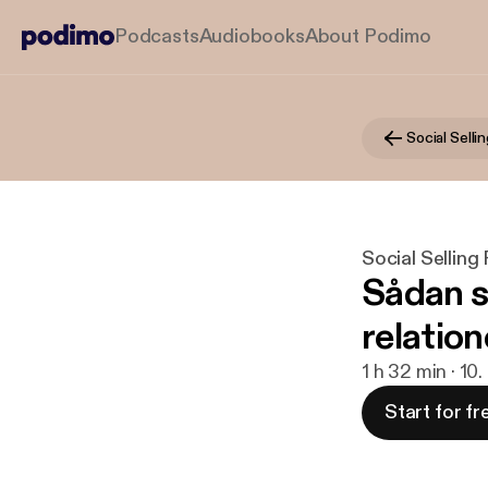
Podcasts
Audiobooks
About Podimo
Social Selli
Social Selling
Sådan s
relation
1 h 32 min · 10
Start for fr