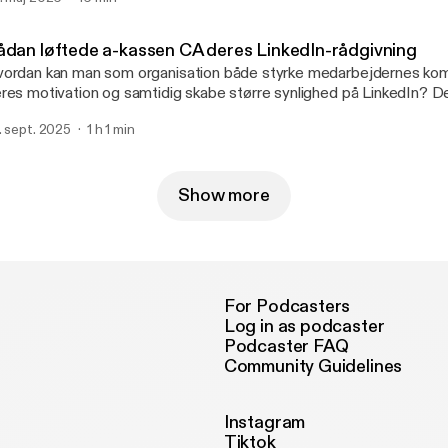
ådan løftede a-kassen CA deres LinkedIn-rådgivning
ordan kan man som organisation både styrke medarbejdernes ko
res motivation og samtidig skabe større synlighed på LinkedIn? D
gave, som a-kassen CA stod med. Løsningen blev et employee ad
. sept. 2025
1 h 1 min
or karriererådgiverne fik mulighed for, på frivillig basis, at blive kl
l at bruge LinkedIn aktivt. I denne udgave af Social Selling Radio de
vnkilde Møller og John Brøndum fra CA ud af deres erfaringer og
ployee advocacy-forløbet.
Show more
For Podcasters
Log in as podcaster
Podcaster FAQ
Community Guidelines
Instagram
Tiktok