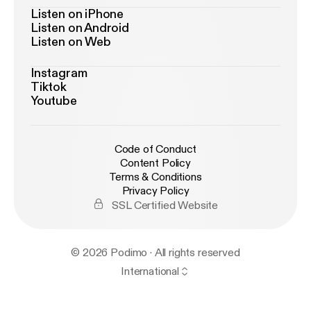
Listen on iPhone
Mediano og medlemskabet [
https://www.mediano.n
Listen on Android
u/oversigt/2024/7/2/f-svar-p-dine-sprgsml-til-dit-
Listen on Web
medlemskab-af-stt-mediano
] * Få Medianos
nyhedsbrev hver uge [
https://www.mediano.nu/nyh
Instagram
edsbrev
]
Tiktok
Youtube
Code of Conduct
Content Policy
Terms & Conditions
Privacy Policy
SSL Certified Website
© 2026 Podimo · All rights reserved
International