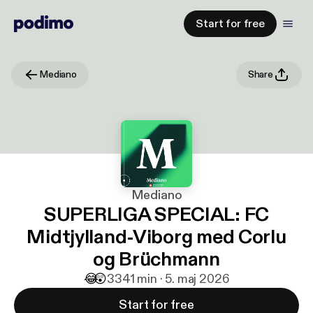
Start for free
Mediano
Share
Mediano
SUPERLIGA SPECIAL: FC
Midtjylland-Viborg med Corlu
og Brüchmann
😂
😲
33
41 min · 5. maj 2026
Start for free