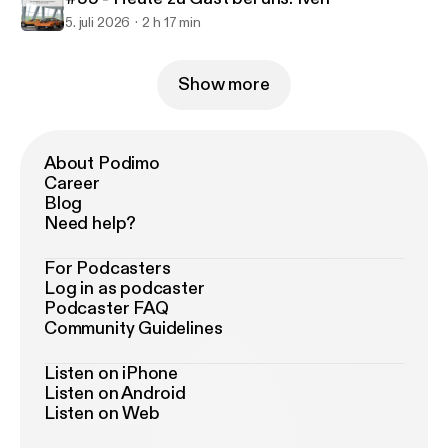
5. juli 2026
2 h 17 min
Show more
About Podimo
Career
Blog
Need help?
For Podcasters
Log in as podcaster
Podcaster FAQ
Community Guidelines
Listen on iPhone
Listen on Android
Listen on Web