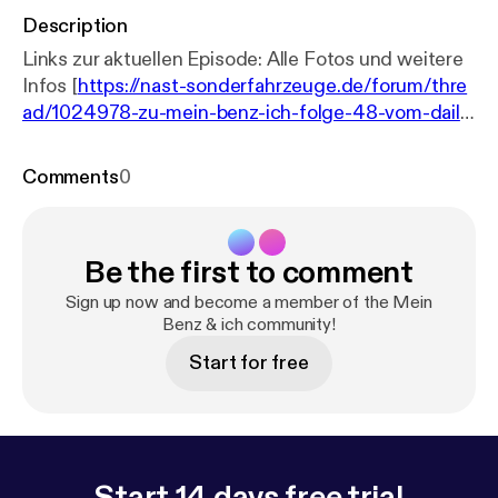
Description
Links zur aktuellen Episode: Alle Fotos und weitere
Infos [
https://nast-sonderfahrzeuge.de/forum/thre
ad/1024978-zu-mein-benz-ich-folge-48-vom-daily
-driver-zum-profi-mercedes-museum-2026/
]
Unsere Podcast Webseite:
Comments
0
www.meinbenzundich.de [
http://www.meinbenzund
ich.de
] Marcels Webseiten [
https://linktr.ee/mbbaur
eihende
] Nast MB Exotenforum [
https://www.nast-
Be the first to comment
sonderfahrzeuge.de/
]
Sign up now and become a member of the Mein
Benz & ich community!
Start for free
Start 14 days free trial