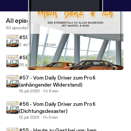
All episodes
60 episodes
#59 - Vom Daily Driver zum Profi (134A)
2. aug. 2026
54 min
#58 - Vom Daily Driver zum Profi (US210)
26. juli 2026
1 h 10 min
#48 - Vom Daily Driver zum Profi (Mercedes Museum 2026)
Mein Benz & ich
#57 - Vom Daily Driver zum Profi
(anhängender Widerstand)
19. juli 2026
1 h 6 min
#56 - Vom Daily Driver zum Profi
(Dichtungsdesaster)
12. juli 2026
1 h 5 min
#55 - Heute zu Gast bei uns: Iven