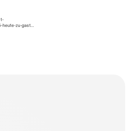
ww.nast-
-heute-zu-gast-
ww.nast-