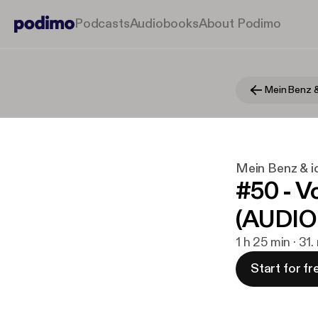
Podcasts
Audiobooks
About Podimo
Mein Benz &
Mein Benz & i
#50 - V
(AUDIO
1 h 25 min · 31
Start for fr