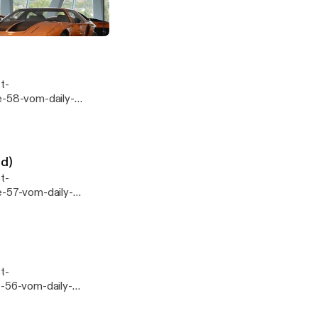
-59-vom-daily-
ndich.de
um Profi (AUDIO-SCHNITZEL)
ww.nast-
e-58-vom-daily-
undich.de
ww.nast-
nd)
-57-vom-daily-
 Webseite:
ww.nast-
-56-vom-daily-