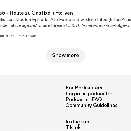
ttps://linktr.ee/mbbaureihende] Nast MB Exotenforum [https://w
nderfahrzeuge.de/]
55 - Heute zu Gast bei uns: Iven
zur aktuellen Episode: Alle Fotos und weitere Infos [https://nast-
nderfahrzeuge.de/forum/thread/1026767-mein-benz-ich-folge-55
i-uns-iven/] Unsere Podcast Webseite: www.meinbenzundich.de
 juli 2026
2 h 17 min
tp://www.meinbenzundich.de] Marcels Webseiten
ttps://linktr.ee/mbbaureihende] Nast MB Exotenforum [https://w
nderfahrzeuge.de/]
Show more
For Podcasters
Log in as podcaster
Podcaster FAQ
Community Guidelines
Instagram
Tiktok