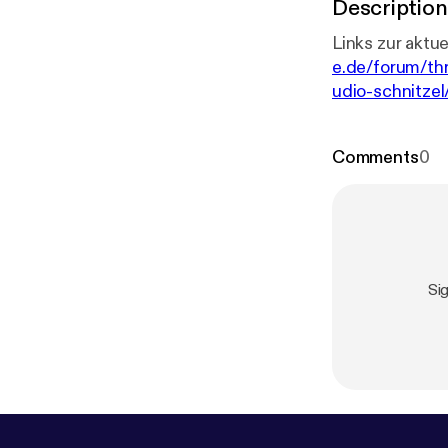
Description
e.de/forum/th
udio-schnitzel
nbenzundich.
Exotenforum [
Comments
0
Si