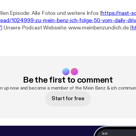
Links zur aktuellen Episode: Alle Fotos und weitere Infos [
https://nast-
read/1024999-zu-mein-benz-ich-folge-50-vom-daily-driv
/
] Unsere Podcast Webseite: www.meinbenzundich.de [
h
de
] Marcels Webseiten [
https://linktr.ee/mbbaureihende
] 
https://www.nast-sonderfahrzeuge.de/
]
Be the first to comment
gn up now and become a member of the Mein Benz & ich communi
Start for free