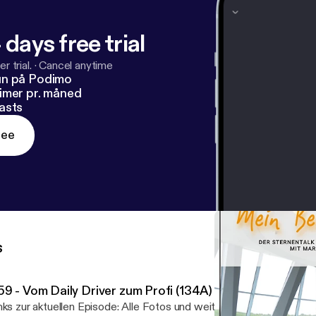
 days free trial
r trial.
·
Cancel anytime
un på Podimo
imer pr. måned
asts
ree
s
59 - Vom Daily Driver zum Profi (134A)
zur aktuellen Episode: Alle Fotos und weitere Infos [https://nast-