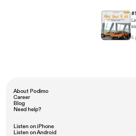
[h
so
#
Links 
so
be
5.
[ht
[h
so
About Podimo
Career
Blog
Need help?
Listen on iPhone
Listen on Android