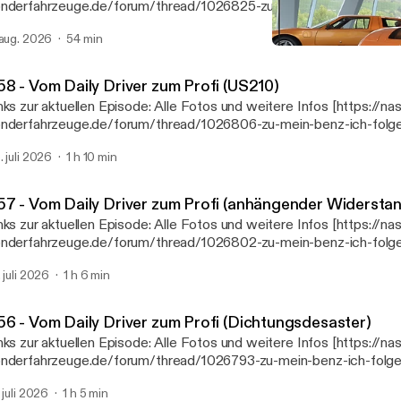
nderfahrzeuge.de/forum/thread/1026825-zu-mein-benz-ich-folge
iver-zum-profi-134a/] Unsere Podcast Webseite: www.meinbenzu
 aug. 2026
54 min
tp://www.meinbenzundich.de] Marcels Webseiten
#50 - Vom Daily Driver z
ttps://linktr.ee/mbbaureihende] Nast MB Exotenforum [https://w
Mein Benz & ich
nderfahrzeuge.de/]
58 - Vom Daily Driver zum Profi (US210)
zur aktuellen Episode: Alle Fotos und weitere Infos [https://nast-
nderfahrzeuge.de/forum/thread/1026806-zu-mein-benz-ich-folg
iver-zum-profi-us210/] Unsere Podcast Webseite: www.meinbenz
. juli 2026
1 h 10 min
tp://www.meinbenzundich.de] Marcels Webseiten
ttps://linktr.ee/mbbaureihende] Nast MB Exotenforum [https://w
nderfahrzeuge.de/]
57 - Vom Daily Driver zum Profi (anhängender Widersta
zur aktuellen Episode: Alle Fotos und weitere Infos [https://nast-
nderfahrzeuge.de/forum/thread/1026802-zu-mein-benz-ich-folge
iver-zum-profi-anh%C3%A4ngender-widerstand/] Unsere Podcast
. juli 2026
1 h 6 min
w.meinbenzundich.de [http://www.meinbenzundich.de] Marcels Webseiten
ttps://linktr.ee/mbbaureihende] Nast MB Exotenforum [https://w
nderfahrzeuge.de/]
56 - Vom Daily Driver zum Profi (Dichtungsdesaster)
zur aktuellen Episode: Alle Fotos und weitere Infos [https://nast-
nderfahrzeuge.de/forum/thread/1026793-zu-mein-benz-ich-folge
iver-zum-profi-dichtungsdesaster/] Unsere Podcast Webseite:
. juli 2026
1 h 5 min
w.meinbenzundich.de [http://www.meinbenzundich.de] Marcels Webseiten