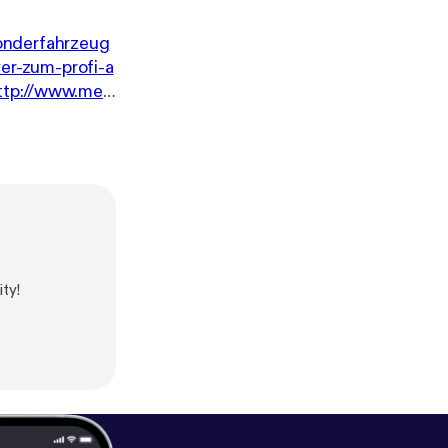
sonderfahrzeug
er-zum-profi-a
ttp://www.mei
Nast MB
ty!