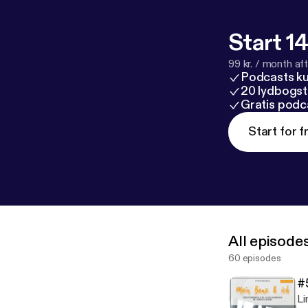
Start 14
99 kr. / month afte
Podcasts k
20 lydbogst
Gratis podc
Start for f
All episode
60 episodes
#
Links 