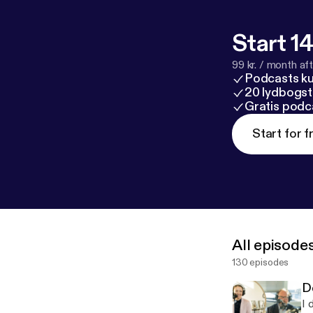
Start 14
99 kr. / month afte
Podcasts k
20 lydbogst
Gratis podc
Start for f
All episode
130 episodes
De
I 