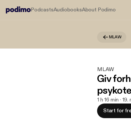
Podcasts
Audiobooks
About Podimo
MLAW
MLAW
Giv forh
psykote
1 h 16 min · 19
Start for fr