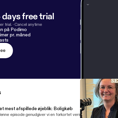
 days free trial
r trial.
·
Cancel anytime
un på Podimo
imer pr. måned
asts
ree
s
t mest afspillede øjeblik: Boligkøb
denne episode genudgiver vi en forkortet version af vores podcas