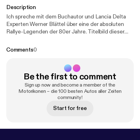
Description
Ich spreche mit dem Buchautor und Lancia Delta
Experten Werner Blättel über eine der absoluten
Rallye-Legenden der 80er Jahre. Titelbild dieser
Folge: nook Motorikonen auf Instagram:
https://ww
w.instagram.com/motorikonen_podcast/
[
https://w
Comments
0
ww.instagram.com/motorikonen_podcast/
]
Motorikonen auf Facebook:
https://www.facebook.c
om/Motorikonen-106452961735199
[
https://www.f
Be the first to comment
acebook.com/Motorikonen-106452961735199
]
Motorikonen gibt’s übrigens auch zum Kaufen,
Sign up now and become a member of the
Anziehen und Verschenken:
Motorikonen – die 100 besten Autos aller Zeiten
https://motorikonen.my
community!
spreadshop.de
[
https://motorikonen.myspreadshop.
de
] Du möchtest deine Werbung in diesem und
Start for free
vielen anderen Podcasts schalten? Kein Problem!
Für deinen Zugang zu zielgerichteter Podcast-
Werbung, klicke hier. [
https://audiomarktplatz.de/?
mtm_campaign=pam&mtm_source=shownotes
]