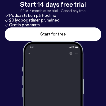
Audiomarktplatz.de [
Start 14 days free trial
https://audiomarktplatz.de/?mt
m_campaign=pam&mtm_source=shownotes
] -
99 kr. / month after trial.
·
Cancel anytime
Geschichten, die bleiben - überall und jederzeit!
Podcasts kun på Podimo
20 lydbogstimer pr. måned
Gratis podcasts
Start for free