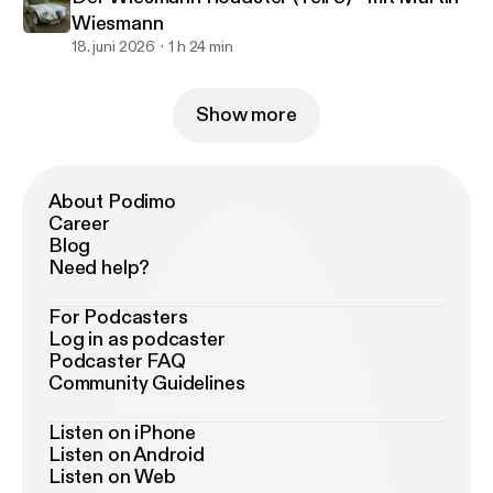
Wiesmann
18. juni 2026
1 h 24 min
Show more
About Podimo
Career
Blog
Need help?
For Podcasters
Log in as podcaster
Podcaster FAQ
Community Guidelines
Listen on iPhone
Listen on Android
Listen on Web