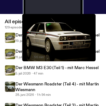
All episodes
129 episodes
Der BMW M3 E30 (Teil 3) - mit Marc Hessel
19. juli 2026
38 min
Der BMW M3 E30 (Teil 2) - mit Marc Hessel
11. juli 2026
56 min
Der Lancia Delta HF Integrale - mit Werner Blättel (Teil 3)
Motorikonen – die 100 besten Autos aller Zeiten
Der BMW M3 E30 (Teil 1) - mit Marc Hessel
5. juli 2026
47 min
Der Wiesmann Roadster (Teil 4) - mit Martin
Wiesmann
28. juni 2026
1 h 54 min
Der Wiesmann Roadster (Teil 3) - mit Martin