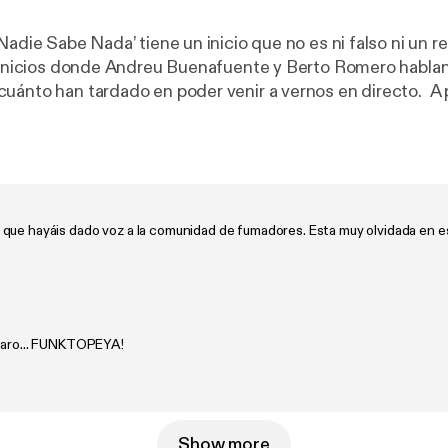
Nadie Sabe Nada’ tiene un inicio que no es ni falso ni un real
s inicios donde Andreu Buenafuente y Berto Romero hablan
to han tardado en poder venir a vernos en directo. A partir de ahí
rrenos más delicados y pantanosos. A saber: el público qu
esperando este momento), los móviles como ordenadores de
uelen demasiado, velas con olores a biblioteca antigua, 
avedad... Todo esto aderezado con esa sensación que te
ión: que se nos va de las manos. Como debe de ser.
que hayáis dado voz a la comunidad de fumadores. Esta muy olvidada en e
claro... FUNKTOPEYA!
Show more