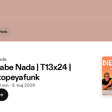
 Nada
ada
abe Nada | T13x24 |
opeyafunk
 min · 9. maj 2026
ee