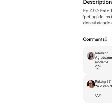
Description
Ep. 497: Este ‘
‘peting’ de lo
descubriendo cuán
entramos en te
a llevar años 
Comments
3
perfumes que h
desafían la gr
toda la grabac
bdelarco
Agradezco 
moderna
1
Rakelgr87
Yo lo veo 
1