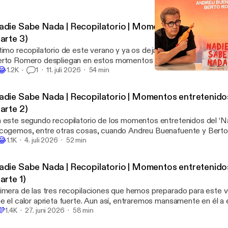
adie Sabe Nada | Recopilatorio | Momentos entretenidos
arte 3)
timo recopilatorio de este verano y ya os dejamos en paz. Andreu
rto Romero despliegan en estos momentos entretenidos del ‘Na
😂
s habilidades en nuevos juegos ‘Nadie Juega Nada’ o los poderes 
1.2K
1
11. juli 2026
54 min
Nadie Sabe Nada | T13x2
almente en el tiempo. Además de apariciones estelares como la de
Nadie Sabe Nada
lcells, cocineros con estrellas, cantantes lúbricos y crooners de m
adie Sabe Nada | Recopilatorio | Momentos entretenidos
tuaciones límite con buscadores de setas. No se puede negar que
arte 2)
tremadamente entretenido. A disfrutarlo y feliz verano. Nos volv
 este segundo recopilatorio de los momentos entretenidos del ‘
 septiembre de 2026. ¡Samanté!
cogemos, entre otras cosas, cuando Andreu Buenafuente y Bert
😂
menaje a la radio antigua, a la de onda media; cuando se decide q
1.1K
4. juli 2026
52 min
l programa tras la baja por enfermedad algunos meses de Andreu 
eva esperanza”; cuando Silver Balún Balcells explica que lo de la
adie Sabe Nada | Recopilatorio | Momentos entretenidos
posabrazos en los aviones es cosa suya (¡vaya sorpresa!); cuando s
arte 1)
rto no ha invitado aún a Andreu por sus cincuenta años.
imera de las tres recopilaciones que hemos preparado para este 
e el calor aprieta fuerte. Aun así, entraremos mansamente en él a 
💜
ndo y nos tomaremos unas vacaciones muy pronto. ¿Nos las m
1.4K
27. juni 2026
58 min
dreu Buenafuente, Berto Romero y el resto del equipo se supone 