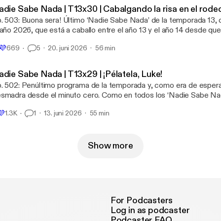
envenidos a los momentos entretenidos de la temporada 13 del ‘N
adie Sabe Nada | T13x30 | Cabalgando la risa en el rode
. 503: Buona sera! Último ‘Nadie Sabe Nada’ de la temporada 13,
 año 2026, que está a caballo entre el año 13 y el año 14 desde 
to, Berto Romero, lo domina a la perfección. Andreu Buenafuent

💜
669
5
20. juni 2026
56 min
 de vacaciones, sumamos otra temporada (atropellada, pero
a más, al fin y al cabo) y os dejamos con el sabor de boca de un mar
r de croquetas y de pérdida de compostura, un musical fallido, d
adie Sabe Nada | T13x29 | ¡Pélatela, Luke!
bre bolígrafos afilados, refrescos “desbravados” para paliar el calo
. 502: Penúltimo programa de la temporada y, como era de espera
ra jugar a Words en la playa: https://wordskb.netlify.app/
smadra desde el minuto cero. Como en todos los ‘Nadie Sabe Nad
mero intenta imitar a Andreu Buenafuente (mal, pero con ilusión),
💜
1.3K
1
13. juni 2026
55 min
mbios de look traumáticos y acaban metidos en una delirante char
trimonial, musicales innecesarios y "jabalises” de sobremesa. Además, entre
egos con el público, teorías absurdas sobre ‘Star Wars’ (un tema s
la aparición de expertos que no ayudan nada (lo típico), el episodi
Show more
oma a verano, vacaciones, pausa, descanso... Pero bueno, eso ya s
óximo. Aún tenemos tiempo para reír... y comer.
For Podcasters
Log in as podcaster
Podcaster FAQ