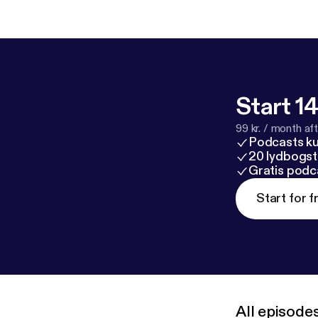
Start 14
99 kr. / month afte
Podcasts k
20 lydbogst
Gratis podc
Start for f
All episode