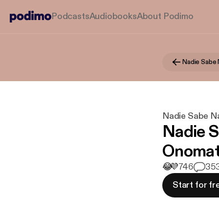
Podcasts
Audiobooks
About Podimo
Nadie Sabe
Nadie Sabe N
Nadie S
Onomat
😂
💜
746
3
53
Start for fr