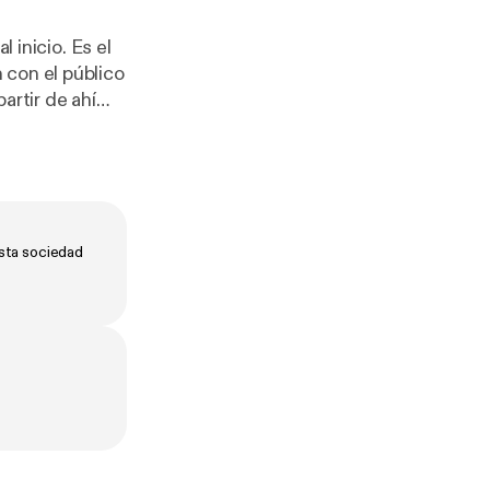
 inicio. Es el
 con el público
e no ríe (pese
 bolsillo,
animales que
nemos durante
sta sociedad