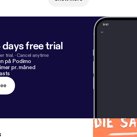
 days free trial
r trial.
·
Cancel anytime
un på Podimo
imer pr. måned
asts
ree
s