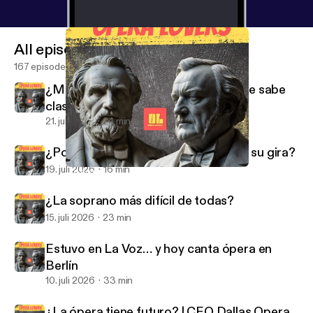
All episodes
167 episodes
¿Mezzo o soprano? La voz que nadie sabe
clasificar
21. juli 2026
24 min
¿Por qué Javier Camarena la invitó a su gira?
19. juli 2026
16 min
¿Ya no existen los tenores italianos como antes?
Opera Lovers
¿La soprano más difícil de todas?
15. juli 2026
23 min
Estuvo en La Voz… y hoy canta ópera en
Berlín
10. juli 2026
33 min
¿La ópera tiene futuro? | CEO Dallas Opera