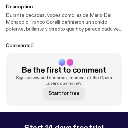
Description
Durante décadas, voces como las de Mario Del
Monaco o Franco Corelli definieron un sonido
potente, brillante y directo que hoy parece cada vez
más raro. Pero… ¿realmente desaparecieron o
simplemente cambió la forma de cantar?En este
Comments
0
video analizamos qué hacía único al llamado “tenor
dramático italiano”: el squillo, la proyección, el peso
vocal y su relación con el verismo y el repertorio de
Be the first to comment
Giuseppe Verdi y Giacomo Puccini. También
revisamos la delgada línea entre tenor lírico, spinto y
Sign up now and become a member of the Opera
dramático, y por qué hoy es más difícil encontrar
Lovers community!
ese tipo de voz.¿Es un problema de técnica? ¿De
Start for free
estilo? ¿O simplemente una evolución natural de la
ópera?
Start 14 days free trial