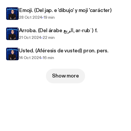
donde la divulgación se encuentra con la
Emoji. (Del jap. e 'dibujo' y moji 'carácter)
curiosidad, y descubre cómo las palabras reflejan
nuestra historia colectiva. Ideal para entusiastas del
-
28 Oct 2024
19 min
idioma, estudiantes y todo aquel que desee
Arroba. (Del árabe الربع, ar-rubʿ) f.
explorar las profundidades del español de forma
-
21 Oct 2024
22 min
amena y reveladora.
Usted. (Aféresis de vusted) pron. pers.
-
14 Oct 2024
16 min
Show more