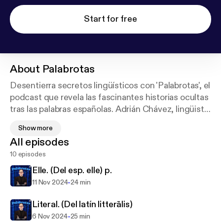
Start for free
About
Palabrotas
Desentierra secretos lingüísticos con 'Palabrotas', el
podcast que revela las fascinantes historias ocultas
tras las palabras españolas. Adrián Chávez, lingüista
apasionado y narrador cautivador, te guía en un viaje
Show more
etimológico único, desentrañando los orígenes,
All episodes
evoluciones y anécdotas sorprendentes de nuestro
10 episodes
vocabulario. Cada episodio ilumina una palabra,
exponiendo sus controversias, accidentes
Elle. (Del esp. elle) p.
históricos y los personajes que la han moldeado.
-
11 Nov 2024
24 min
'Palabrotas' trasciende la mera corrección
lingüística, ofreciendo una perspectiva social y
Literal. (Del latín litterālis)
cultural del lenguaje. Sumérgete en este espacio
-
6 Nov 2024
25 min