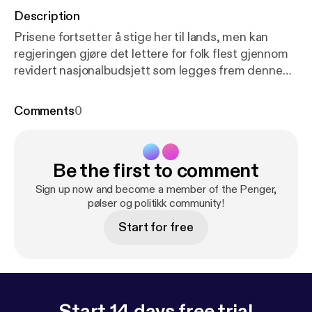
Description
Prisene fortsetter å stige her til lands, men kan
regjeringen gjøre det lettere for folk flest gjennom
revidert nasjonalbudsjett som legges frem denne
uken? Hvordan skal samarbeidspartiene egentlig
klare å bli enige om noe som helst etter at
Comments
0
Senterpartiet har vært utro med høyresiden og fått
gjennomslag for kutt i drivstoffprisene? President
Donald Trump skal møte Kinas Xi Jinping denne
Be the first to comment
uken, og det uten en fredsavtale med Iran i
bagasjen. I tillegg til uttrykket TACO, har vi nå også
Sign up now and become a member of the Penger,
fått NACHO. Hva betyr det? Og så snakker vi litt om
pølser og politikk community!
dansende politikere.
Start for free
Start 14 days free trial