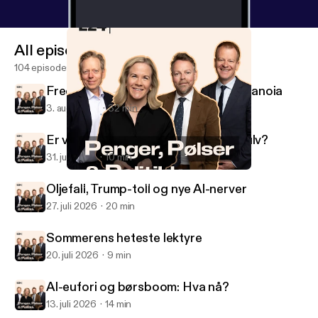
All episodes
104 episodes
Fredspris, Musk-show og robot-paranoia
3. aug. 2026
32 min
Er vi klare for demokratiets dansegulv?
31. juli 2026
10 min
Trump-nachos og rundbrenneren Vedum
Penger, pølser og politikk
Oljefall, Trump-toll og nye AI-nerver
27. juli 2026
20 min
Sommerens heteste lektyre
20. juli 2026
9 min
AI-eufori og børsboom: Hva nå?
13. juli 2026
14 min