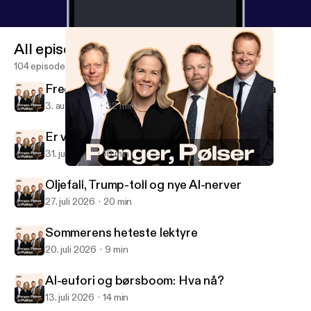
All episodes
104 episodes
Fredspris, Musk-show og robot-paranoia
3. aug. 2026
32 min
Er vi klare for demokratiets dansegulv?
31. juli 2026
10 min
Forsvarsmilliarder, kjedelige mineraler og salatmannen
Penger, pølser og politikk
Oljefall, Trump-toll og nye AI-nerver
27. juli 2026
20 min
Sommerens heteste lektyre
20. juli 2026
9 min
AI-eufori og børsboom: Hva nå?
13. juli 2026
14 min