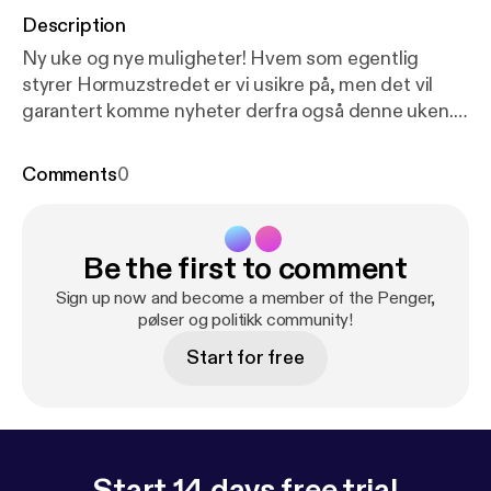
Description
Ny uke og nye muligheter! Hvem som egentlig
styrer Hormuzstredet er vi usikre på, men det vil
garantert komme nyheter derfra også denne uken.
Når vi går inn i uken er det streik i hotell- og
restaurantnæringen, til enkelte turisters store
Comments
0
frustrasjon. Og så snakker vi om unge som sliter
med å få jobb og ikke minst det mulige
hytteskattesjokket som kan komme. Epsisoden
Be the first to comment
inneholder lydklipp fra NRK.
Sign up now and become a member of the Penger,
pølser og politikk community!
Start for free
Start 14 days free trial