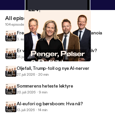
All episodes
104 episodes
Fredspris, Musk-show og robot-paranoia
3. aug. 2026
32 min
Er vi klare for demokratiets dansegulv?
31. juli 2026
10 min
Hytteskattesjokk og fornærmede franskmenn
Penger, pølser og politikk
Oljefall, Trump-toll og nye AI-nerver
27. juli 2026
20 min
Sommerens heteste lektyre
20. juli 2026
9 min
AI-eufori og børsboom: Hva nå?
13. juli 2026
14 min