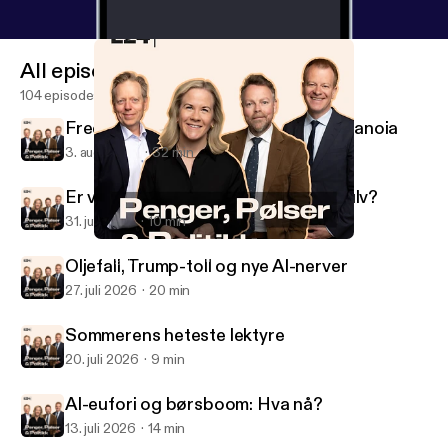
All episodes
104 episodes
Fredspris, Musk-show og robot-paranoia
3. aug. 2026
32 min
Er vi klare for demokratiets dansegulv?
31. juli 2026
10 min
Rentehopp, kantinestreik og hemmelige opptak
Penger, pølser og politikk
Oljefall, Trump-toll og nye AI-nerver
27. juli 2026
20 min
Sommerens heteste lektyre
20. juli 2026
9 min
AI-eufori og børsboom: Hva nå?
13. juli 2026
14 min