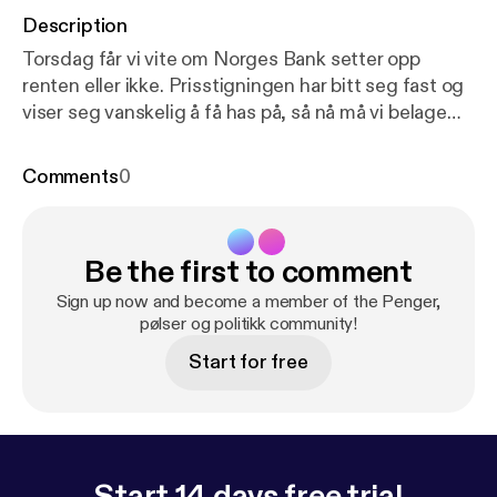
Description
Torsdag får vi vite om Norges Bank setter opp
renten eller ikke. Prisstigningen har bitt seg fast og
viser seg vanskelig å få has på, så nå må vi belage
oss på høyere rente på boliglånet. Men blir vi reddet
av jokeren kronen denne uken? Konflikten mellom
Comments
0
Iran og USA fortsetter, Trumps «Project Freedom»
ser ikke ut til å komme noen vei med det første. Vi er
også innom streiken som nå også rammer vår egen
Be the first to comment
kantine, samt kombinasjonen øl, opptager og den
magiske tidsgrensen klokken 21:30.
Sign up now and become a member of the Penger,
pølser og politikk community!
Start for free
Start 14 days free trial