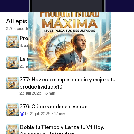
All episodes
376 episodes
Prefiero ser pobre y feliz
8. aug. 2026
24 min
La acción más importante de hoy
29. juli 2026
3 min
Esto multiplica tu productividad x1000 (y no es IA)
Productividad Máxima
377: Haz este simple cambio y mejora tu
productividad x10
23. juli 2026
3 min
376: Cómo vender sin vender
😢
1
21. juli 2026
17 min
Dobla tu Tiempo y Lanza tu V1 Hoy: