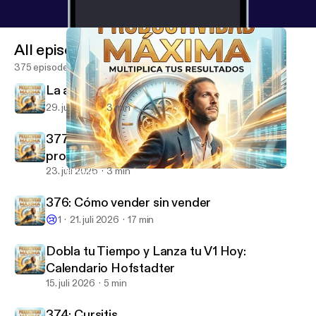
All episodes
375 episodes
La acción más importante de hoy
29. juli 2026
3 min
377: Haz este simple cambio y mejora tu
productividad x10
23. juli 2026
3 min
Productividad creando mi curso de IA para Principiantes
Productividad Máxima
376: Cómo vender sin vender
😢
1
21. juli 2026
17 min
Dobla tu Tiempo y Lanza tu V1 Hoy:
Calendario Hofstadter
15. juli 2026
5 min
374: Cursitis