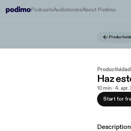
Podcasts
Audiobooks
About Podimo
Productivid
Productivida
Haz esto
10 min · 4. apr
Start for fr
Description