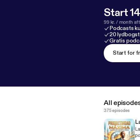
Redes Sociale
oy.com
Club:
h
Start 14
99 kr. / month afte
Podcasts k
20 lydbogst
Gratis podc
Start for f
All episode
375 episodes
L
La
po