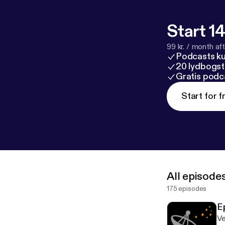
=G9ny78W9U
Start 14
99 kr. / month afte
Podcasts k
20 lydbogst
Gratis podc
Start for f
All episode
175 episodes
E
Ve