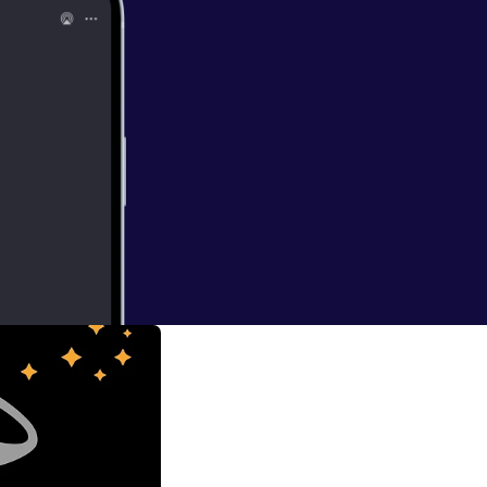
orårssæsonen