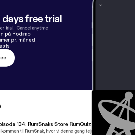
uk
]
 days free trial
r trial.
·
Cancel anytime
un på Podimo
imer pr. måned
asts
ree
s
pisode 134: RumSnaks Store RumQuiz om Månen
lkommen til RumSnak, hvor vi denne gang fejrer afslutningen af f