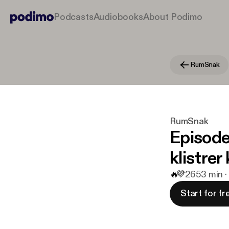
Podcasts
Audiobooks
About Podimo
RumSnak
RumSnak
Episode
klistre
🔥
💜
26
53 min ·
Start for fr