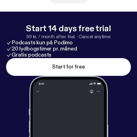
@saatanollavaarassakin TikTok:
@saatanollavaarassakin IG: @kavioliitonkatja IG:
@kimmovehvilainen
Start 14 days free trial
99 kr. / month after trial.
·
Cancel anytime
Podcasts kun på Podimo
20 lydbogstimer pr. måned
Gratis podcasts
Start for free