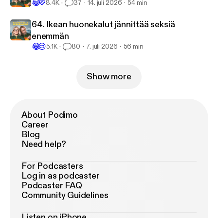
😂
💜
8.4K
37
14. juli 2026
54 min
64. Ikean huonekalut jännittää seksiä
enemmän
😂
😢
5.1K
80
7. juli 2026
56 min
Show more
About Podimo
Career
Blog
Need help?
For Podcasters
Log in as podcaster
Podcaster FAQ
Community Guidelines
Listen on iPhone