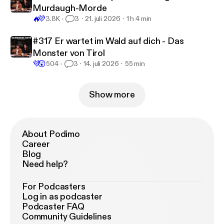
Murdaugh-Morde
🔥
💜
3.8K
3
21. juli 2026
1 h 4 min
#317 Er wartet im Wald auf dich - Das
Monster von Tirol
💜
😲
504
3
14. juli 2026
55 min
Show more
About Podimo
Career
Blog
Need help?
For Podcasters
Log in as podcaster
Podcaster FAQ
Community Guidelines