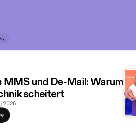
kly
s MMS und De-Mail: Warum
chnik scheitert
aj 2026
ee