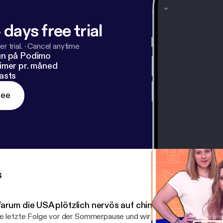
 days free trial
r trial.
·
Cancel anytime
un på Podimo
imer pr. måned
asts
ree
s
arum die USA plötzlich nervös auf chinesische KI schau
e letzte Folge vor der Sommerpause und wir nehmen uns das The