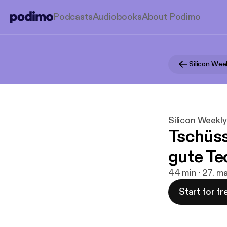
Podcasts
Audiobooks
About Podimo
Silicon Wee
Silicon Weekly
Tschüs
gute Te
44 min · 27. m
Start for fr