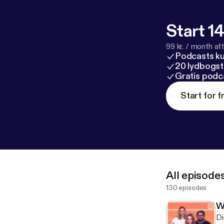
Start 14
99 kr. / month afte
Podcasts k
20 lydbogst
Gratis podc
Start for f
All episode
130 episodes
W
Di