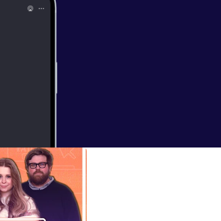
en
ma China und KI