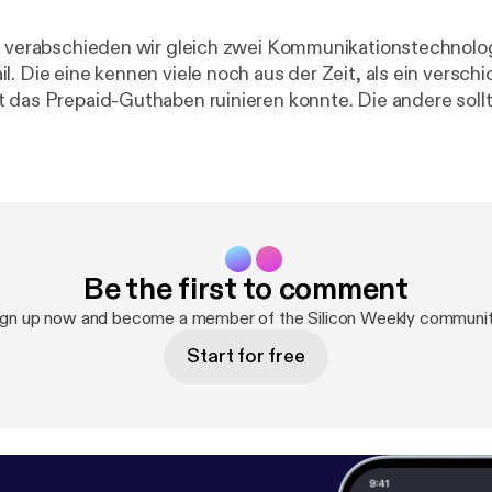
ge verabschieden wir gleich zwei Kommunikationstechnol
. Die eine kennen viele noch aus der Zeit, als ein verschi
 das Prepaid-Guthaben ruinieren konnte. Die andere soll
ikation digital, verbindlich und sicher machen und ist 
tert. Außerdem in der Folge: ein erfolgreicher Starship-Te
Wallet für digitale Ausweise und Papst Leo XIV. als über
 von KI-Machtkonzentration im Silicon Valley. * Du magst unseren
llst uns finanziell unterstützen? Dann abonniere uns bei
e/de/silicon-weekly/about
[
https://steady.page/de/silico
Be the first to comment
sum findest du hier:
https://silicon-weekly.de/impressum/
pressum/
]
ign up now and become a member of the Silicon Weekly communit
Start for free