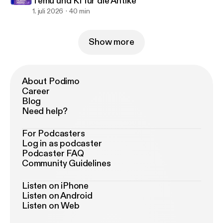
Temu und KI für die Antike
1. juli 2026
40 min
Show more
About Podimo
Career
Blog
Need help?
For Podcasters
Log in as podcaster
Podcaster FAQ
Community Guidelines
Listen on iPhone
Listen on Android
Listen on Web