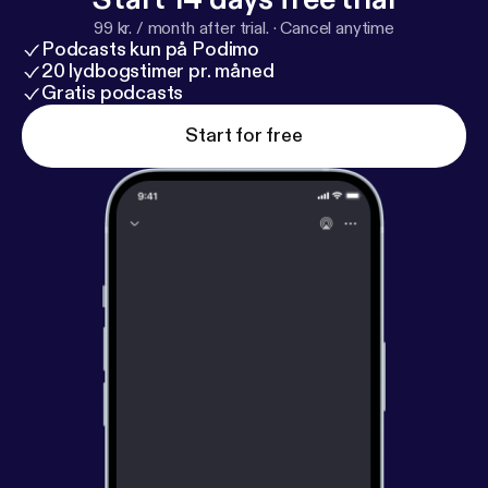
Unser Impressum findest du hier:
https://silicon-we
99 kr. / month after trial.
·
Cancel anytime
ekly.de/impressum/
[
https://silicon-weekly.de/impre
Podcasts kun på Podimo
ssum/
]
20 lydbogstimer pr. måned
Gratis podcasts
Start for free