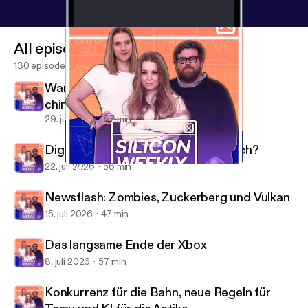
All episodes
130 episodes
Warum die USA plötzlich nervös auf
chinesische KI schauen
29. juli 2026
57 min
Digitaler Euro: Was soll das eigentlich?
22. juli 2026
56 min
Artemis II: Eine Rückkehr ohne Landung
Silicon Weekly
Newsflash: Zombies, Zuckerberg und Vulkan
15. juli 2026
47 min
Das langsame Ende der Xbox
8. juli 2026
57 min
Konkurrenz für die Bahn, neue Regeln für