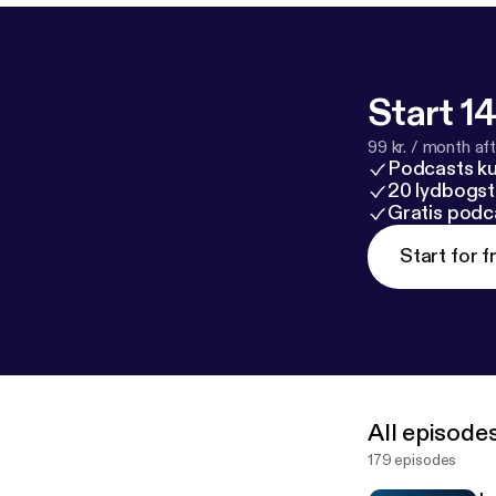
ttps://www.y
stance. Every 'now' is a deci
#straightline
#effectivitei
Start 14
99 kr. / month afte
Podcasts k
20 lydbogst
Gratis podc
Start for f
All episode
179 episodes