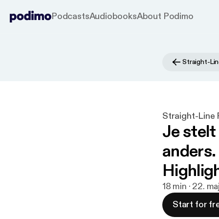
Podcasts
Audiobooks
About Podimo
Straight-Li
Straight-Line
Je stelt
anders.
Highlig
18 min · 22. m
Start for fr