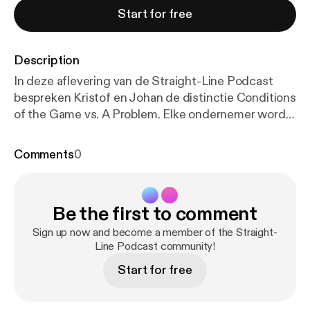
Start for free
Description
In deze aflevering van de Straight-Line Podcast
bespreken Kristof en Johan de distinctie Conditions
of the Game vs. A Problem. Elke ondernemer wordt
geconfronteerd met uitdagingen. Mensen die
vertrekken, facturen die niet betaald worden,
Comments
0
markten die veranderen. Wie dat ziet als een
probleem, verliest ruimte en energie. Wie het ziet
als een conditie van het spel, behoudt rust,
Be the first to comment
overzicht en de kracht om te handelen. In deze
aflevering hoor je: ✔️ Waarom problemen zien als
Sign up now and become a member of the Straight-
condities direct meer ruimte geeft ✔️ Hoe je als
Line Podcast community!
leider een rots in de branding blijft onder druk ✔️
Start for free
Hoe je verhalen onderscheidt van de feiten van een
uitdaging ✔️ Waarom de meest effectieve