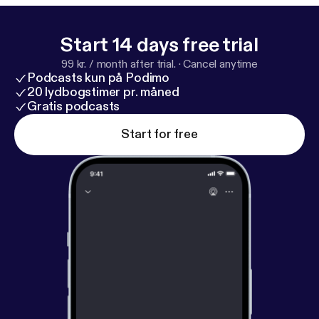
ondernemers problemen sneller tackelen 🖥️ Bekijk
op YouTube:
https://youtu.be/UFn2aT-SOhk
Start 14 days free trial
99 kr. / month after trial.
·
Cancel anytime
Podcasts kun på Podimo
20 lydbogstimer pr. måned
Gratis podcasts
Start for free