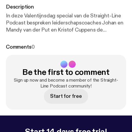
Description
In deze Valentijnsdag special van de Straight-Line
Podcast bespreken leiderschapscoaches Johan en
Mandy van der Put en Kristof Cuppens de
uitdagingen die ondernemers en zakelijk leiders
ervaren in hun liefdesrelatie. Dankzij de krachtige
Comments
0
tools van Straight-Line Leadership leer je naast je
ondernemerschap ook excelleren in de
liefdesrelatie met je partner. Beluister snel de
Be the first to comment
podcast en leer hoe je als drukke ondernemer je
relatie actief kunt bekrachtigen dankzij duidelijke
Sign up now and become a member of the Straight-
communicatie en leiderschap. 📖 Download het
Line Podcast community!
besproken bulletin op de speciale podcastpagina
Start for free
van deze aflevering:
https://www.straightlineleaders
hip.com/?post_type=podcast&p=13624
Start 14 days free trial