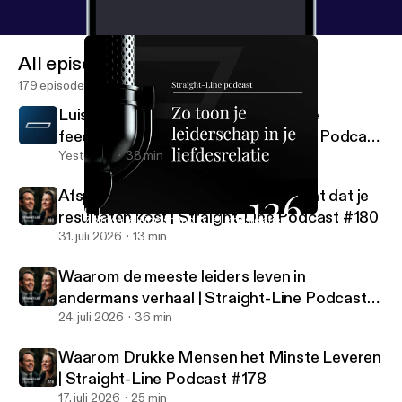
All episodes
179 episodes
Luister dit als er niks gebeurt met de
feedback in je bedrijf | Straight-Line Podcast
#181
Yesterday
38 min
Afspraken vs. verwachtingen: het gat dat je
resultaten kost | Straight-Line Podcast #180
Zo toon je leiderschap in je liefdesrelatie
Straight-Line Podcast
31. juli 2026
13 min
Waarom de meeste leiders leven in
andermans verhaal | Straight-Line Podcast
#179
24. juli 2026
36 min
Waarom Drukke Mensen het Minste Leveren
| Straight-Line Podcast #178
17. juli 2026
25 min