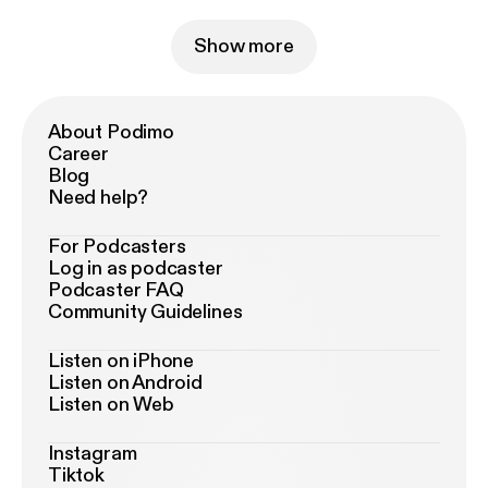
w.maxbmartin.de/unternehmen/geschichte
[
https://
www.maxbmartin.de/unternehmen/geschichte
]
Show more
Technik Tales - Euer Technik Podcast für die
spannendsten und kuriosesten Geschichten aus
dem Bereich der Technik Wir würden uns freuen: -
About Podimo
wenn ihr unseren Podcast bei Apple Podcasts
Career
rezensiert --> TechnikTales [
https://podcasts.apple.
Blog
com/de/podcast/technik-tales/id1769946583
] -
Need help?
uns Kommentare und Bewertungen auf jeglichen
möglichen Plattformen gebt - ihr den Podcast
For Podcasters
Freunden, Familie, Kollegen und Nachbarn
Log in as podcaster
Podcaster FAQ
empfiehlt - ihr uns Feedback [
https://www.technikt
Community Guidelines
ales.com/feedback
]zukommen lasst
Feedback@techniktales.com Wollt ihr Vorschläge
Listen on iPhone
für eine Episode an uns schicken?
Listen on Android
Kai@Techniktales.com oder
Listen on Web
Paddy@Techniktales.com Wer den Podcast
unterstützen möchte, der kann dies gerne via
Instagram
Tiktok
Steady [
https://steady.page/de/techniktales/about
]