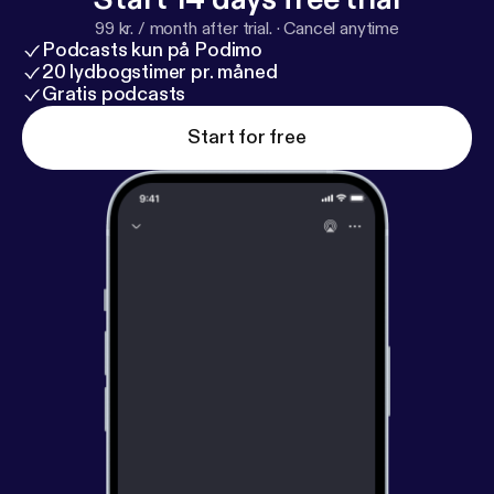
effektiv, weil das menschliche Gehör
99 kr. / month after trial.
·
Cancel anytime
Veränderungen im Klang schneller wahrnimmt als
Podcasts kun på Podimo
einen konstanten Ton. Das Martinhorn ähnelt
20 lydbogstimer pr. måned
technisch eher einem Blechblasinstrument, weil
Gratis podcasts
hier Luftdruck Schwingungen erzeugt, die durch
Start for free
einen Trichter verstärkt werden. Früher arbeiteten
Martinhörner rein mechanisch mit Druckluft. Dabei
wurde Luft durch ein spezielles
Schwingungssystem gepresst. Die Luft versetzt
eine Membran oder ein Rotor-System in Bewegung,
wodurch Schallwellen entstehen. Diese werden
durch die trichterförmigen Hörner verstärkt.
Moderne elektronische Martinhörner erzeugen den
Ton digital über Lautsprecher. Trotzdem orientieren
sich Frequenz und Klangbild weiterhin am
klassischen Zweiklangsignal. Die zwei Töne liegen
meist leicht auseinander und wechseln sich
rhythmisch ab. Genau dieses Wechselspiel macht
das Signal so durchdringend und leicht erkennbar.