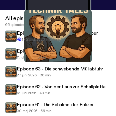
In Deutschland ist die Nutzung gesetzlich geregelt.
Das sogenannte „Sondersignal“ besteht aus
All episodes
Blaulicht und Einsatzhorn und darf nur verwendet
werden, wenn höchste Eile geboten ist, etwa zur
66 episodes
Rettung von Menschenleben oder zur Abwehr
Episode 65 - Stammholz auf Spritztour
großer Gefahren. Interessant ist außerdem, dass
😂
1
25. juli 2026
53 min
verschiedene Länder unterschiedliche
Sirenenklänge nutzen. Während in Deutschland das
Episode 64 - Der Dieb macht piep
klassische Zweiklanghorn verbreitet ist, verwenden
11. juli 2026
54 min
andere Länder oft elektronische Yelp-, Wail- oder
Episode 61 - Die Schalmei der Polizei
Hi-Lo-Signale. Das Martinhorn ist weit mehr als nur
Technik Tales
Episode 63 - Die schwebende Müllabfuhr
ein lautes Signal. Hinter dem bekannten „Tatü-Tata“
27. juni 2026
38 min
steckt eine Kombination aus Akustik, Technik und
Geschichte. Seine spezielle Tonfolge sorgt dafür,
Episode 62 - Von der Laus zur Schallplatte
dass Menschen das Signal schnell erkennen und
13. juni 2026
49 min
darauf reagieren können – ein entscheidender
Episode 61 - Die Schalmei der Polizei
Faktor im Einsatz, wenn jede Sekunde zählt. Hier
geht es zur Website der Firma Martin -->
https://ww
30. maj 2026
56 min