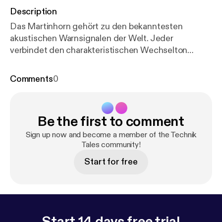
Description
Das Martinhorn gehört zu den bekanntesten
akustischen Warnsignalen der Welt. Jeder
verbindet den charakteristischen Wechselton
sofort mit Feuerwehr, Rettungsdienst oder Polizei.
Doch wie ist dieses Signal entstanden, wie
Comments
0
funktioniert es technisch und warum klingt es so
unverwechselbar? Der Begriff „Martinhorn“ stammt
ursprünglich von der deutschen Firma Max B.
Be the first to comment
Martin GmbH, die Anfang des 20. Jahrhunderts
Signalhörner entwickelte. In den 1930er-Jahren
Sign up now and become a member of the Technik
wurde das Zweiklanghorn speziell für
Tales community!
Einsatzfahrzeuge populär. Ziel war es, ein
Start for free
Warnsignal zu schaffen, das sich deutlich vom
normalen Straßenlärm unterscheidet und auch über
größere Entfernungen gut wahrgenommen werden
kann. Das typische „Tatü-Tata“ basiert auf zwei
wechselnden Tönen. Diese Folge ist besonders
Start 14 days free trial