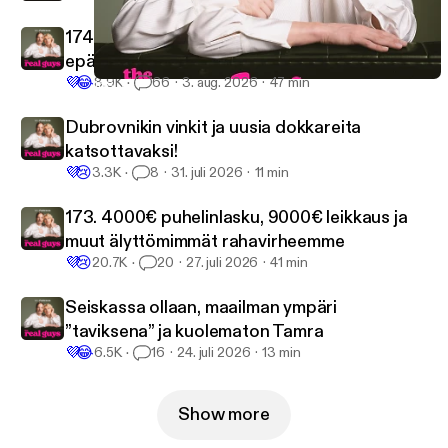
174. Rahanpesua, runkkumetsiä ja
epäsuosittuja mielipiteitä
💜
😂
8.9K
66
3. aug. 2026
47 min
168. Vuodatetut alastonkuvat, gay awakening ja SUURI uutinen
The Real Guys
Dubrovnikin vinkit ja uusia dokkareita
katsottavaksi!
💜
😢
3.3K
8
31. juli 2026
11 min
173. 4000€ puhelinlasku, 9000€ leikkaus ja
muut älyttömimmät rahavirheemme
💜
😢
20.7K
20
27. juli 2026
41 min
Seiskassa ollaan, maailman ympäri
”taviksena” ja kuolematon Tamra
💜
😂
6.5K
16
24. juli 2026
13 min
Show more