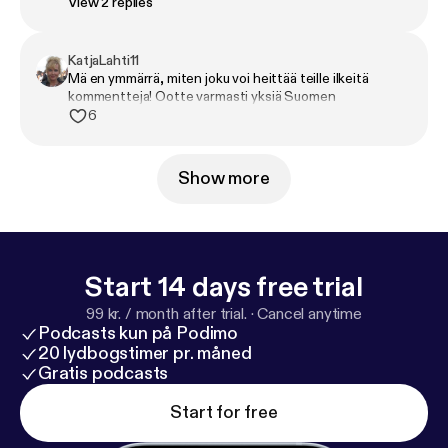
View 2 replies
KatjaLahti11
Mä en ymmärrä, miten joku voi heittää teille ilkeitä
kommentteja! Ootte varmasti yksiä Suomen
hauskimmista ja mukavimmista ihmisistä. Ootte tuoneet
6
huikeen määrän hymyjä ja nauruntyrskähdyksiä elämääni.
🔥❤️ Kiitos ihanat! Toivottavasti jaksatte jatkaa
podcastailua vielä pitkään. Ja onnea uudesta
Show more
juontohommasta! You guys rock! 🤘💪🥰
Start 14 days free trial
99 kr. / month after trial.
·
Cancel anytime
Podcasts kun på Podimo
20 lydbogstimer pr. måned
Gratis podcasts
Start for free