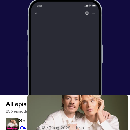
All episodes
235 episodes
Spicy QA extra
💜
🔥
2.9K
8
7. aug. 2026
11 min