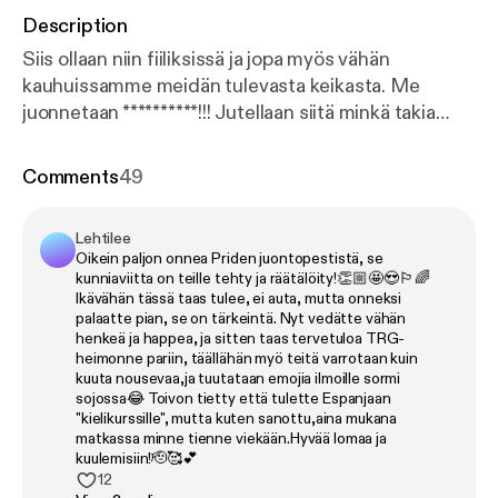
Description
Siis ollaan niin fiiliksissä ja jopa myös vähän
kauhuissamme meidän tulevasta keikasta. Me
juonnetaan **********!!! Jutellaan siitä minkä takia
tämä on meille niin tärkeää sekä muistellaan gay
awakening hetkiä. Testataan jaksossa meitä JA sua
Comments
49
kuinka stereotyyppisiä homoja me ollaan :D
LEIKKIMIELISESTI
Lehtilee
Oikein paljon onnea Priden juontopestistä, se
kunniaviitta on teille tehty ja räätälöity!👏🏼🤩😍🏳️‍🌈
Ikävähän tässä taas tulee, ei auta, mutta onneksi
palaatte pian, se on tärkeintä. Nyt vedätte vähän
henkeä ja happea, ja sitten taas tervetuloa TRG-
heimonne pariin, täällähän myö teitä varrotaan kuin
kuuta nousevaa,ja tuutataan emojia ilmoille sormi
sojossa😂 Toivon tietty että tulette Espanjaan
"kielikurssille", mutta kuten sanottu,aina mukana
matkassa minne tienne viekään.Hyvää lomaa ja
kuulemisiin!🫡🥰💕
12