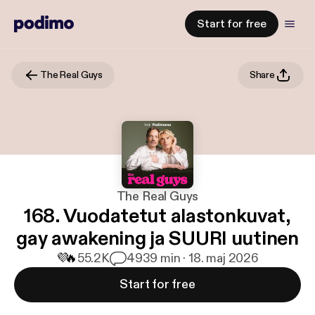
Start for free
The Real Guys
Share
The Real Guys
168. Vuodatetut alastonkuvat,
gay awakening ja SUURI uutinen
💜
🔥
55.2K
49
39 min · 18. maj 2026
Start for free