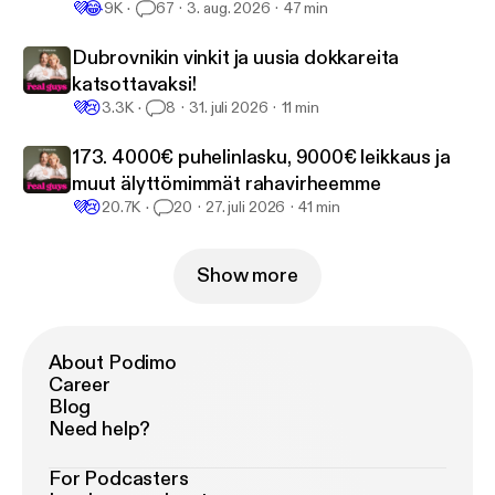
💜
😂
9K
67
3. aug. 2026
47 min
Dubrovnikin vinkit ja uusia dokkareita
katsottavaksi!
💜
😢
3.3K
8
31. juli 2026
11 min
173. 4000€ puhelinlasku, 9000€ leikkaus ja
muut älyttömimmät rahavirheemme
💜
😢
20.7K
20
27. juli 2026
41 min
Show more
About Podimo
Career
Blog
Need help?
For Podcasters