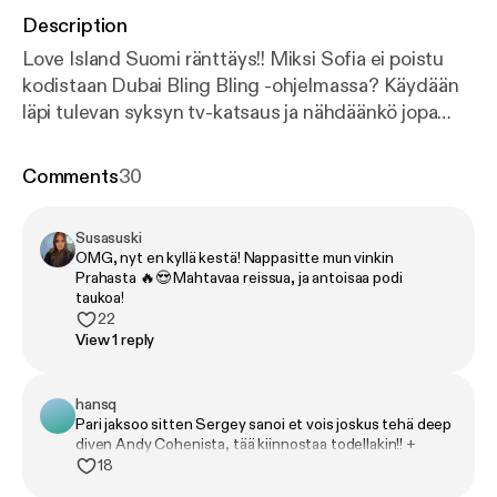
Description
Love Island Suomi ränttäys!! Miksi Sofia ei poistu
kodistaan Dubai Bling Bling -ohjelmassa? Käydään
läpi tulevan syksyn tv-katsaus ja nähdäänkö jopa
meidät jossain? Lopussa lipsautetaan pikku
salaisuus…
Comments
30
Susasuski
OMG, nyt en kyllä kestä! Nappasitte mun vinkin
Prahasta 🔥😍 Mahtavaa reissua, ja antoisaa podi
taukoa!
22
View 1 reply
hansq
Pari jaksoo sitten Sergey sanoi et vois joskus tehä deep
diven Andy Cohenista, tää kiinnostaa todellakin!! +
Richardsien äiti Big Kathy kiinnostaa myös
18