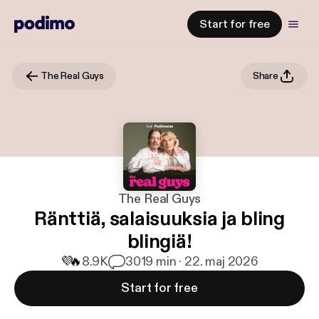
Start for free
The Real Guys
Share
The Real Guys
Ränttiä, salaisuuksia ja bling
blingiä!
💜
🔥
8.9K
30
19 min · 22. maj 2026
Start for free