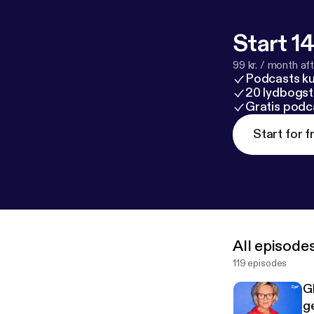
Start 14
99 kr. / month afte
Podcasts k
20 lydbogst
Gratis podc
Start for f
All episode
119 episodes
G
g