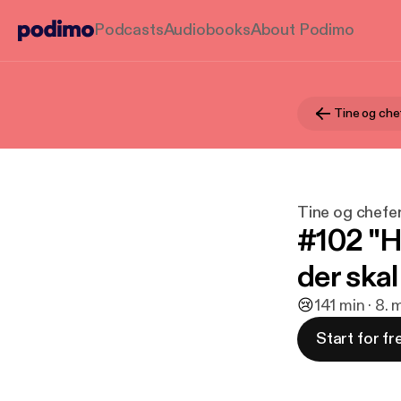
Podcasts
Audiobooks
About Podimo
Tine og che
Tine og chefe
#102 "H
der skal
😢
1
41 min · 8.
Start for fr