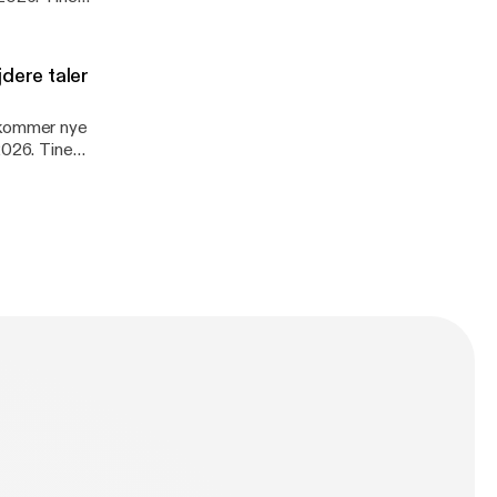
dere taler
r kommer nye
Vejdirektoratet
 til Nikolajs
 anonymt til