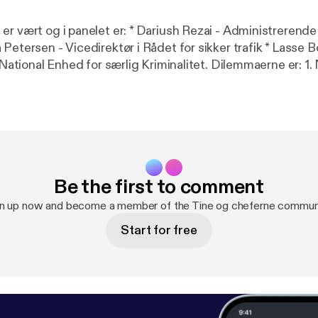
et er: * Dariush Rezai - Administrerende direktør i
 Enhed for særlig Kriminalitet. Dilemmaerne er: 1. Nadja er chef
tone. 2. Rikke er medarbejder og har svært ved at få
f og står med to medarbejdere der er lige
og han er i tvivl om, hvem skal han vælge. Har du selv et ledelses-
derdilemma, du vil have cheferne til at diskutere? Send de
: Kathrine Wismann En
eret af Rakkerpak Productions for Djøf
Be the first to comment
n up now and become a member of the Tine og cheferne commun
Start for free