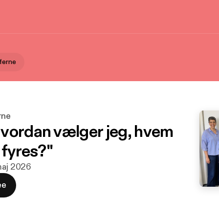
ferne
rne
vordan vælger jeg, hvem
 fyres?"
 maj 2026
ee