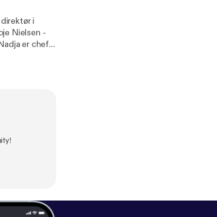
t anonymt til
ity!