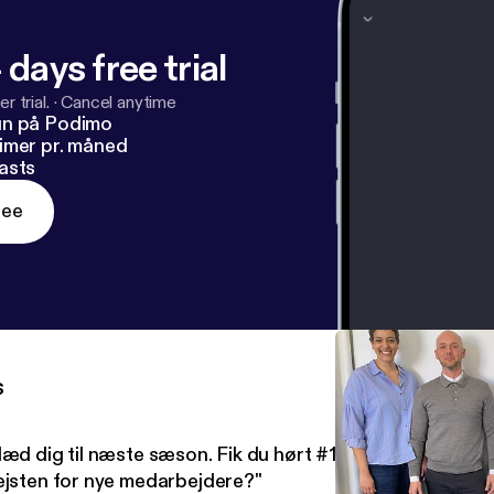
 days free trial
r trial.
·
Cancel anytime
un på Podimo
imer pr. måned
asts
ree
s
læd dig til næste sæson. Fik du hørt #104 "Hvordan beva
ejsten for nye medarbejdere?"